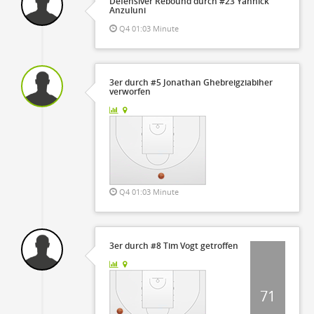
Defensiver Rebound durch #23 Yannick
Anzuluni
Q4 01:03 Minute
3er durch #5 Jonathan Ghebreigziabiher
verworfen
Q4 01:03 Minute
3er durch #8 Tim Vogt getroffen
71