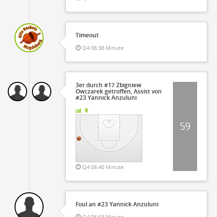
Timeout
Q4 06:38 Minute
3er durch #17 Zbigniew
Owczarek getroffen, Assist von
#23 Yannick Anzuluni
59
Q4 06:40 Minute
Foul an #23 Yannick Anzuluni
Q4 06:53 Minute