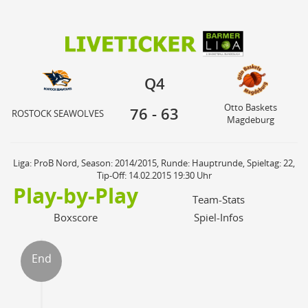
76
63
Otto Baskets
Q4
ROSTOCK SEAWOLVES
Magdeburg
Q4
Otto Baskets
76
-
63
ROSTOCK SEAWOLVES
Magdeburg
Liga: ProB Nord, Season: 2014/2015, Runde: Hauptrunde, Spieltag: 22,
Tip-Off: 14.02.2015 19:30 Uhr
Play-by-Play
Team-Stats
Boxscore
Spiel-Infos
End
ter