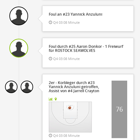
Foul an #23 Yannick Anzuluni
Q4 03:08 Minute
Foul durch #25 Aaron Donkor - 1 Freiwurf
für ROSTOCK SEAWOLVES
Q4 03:08 Minute
2er - Korbleger durch #23
Yannick Anzuluni getroffen,
Assist von #4 Jarrell Crayton
76
Q4 03:08 Minute