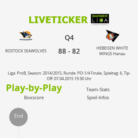
88
82
HEBEISEN WHITE
Q4
ROSTOCK SEAWOLVES
WINGS Hanau
Q4
HEBEISEN WHITE
88
-
82
ROSTOCK SEAWOLVES
WINGS Hanau
Liga: ProB, Season: 2014/2015, Runde: PO-1/4 Finale, Spieltag: 6, Tip-
Off: 07.04.2015 19:30 Uhr
Play-by-Play
Team-Stats
Boxscore
Spiel-Infos
End
ter