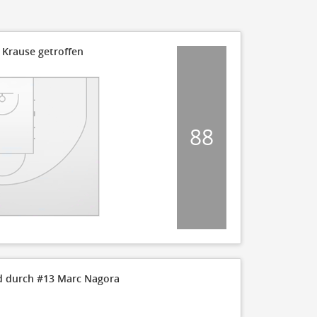
70
60
50
40
30
 Krause getroffen
20
10
0
Q1 10:00
88
60
55
50
d durch #13 Marc Nagora
45
40