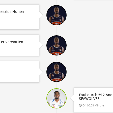
metrius Hunter
ter verworfen
Foul durch #12 And
SEAWOLVES
Q4 00:08 Minute