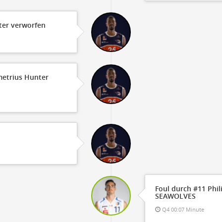
ter verworfen
metrius Hunter
Foul durch #11 Phil
SEAWOLVES
Q4 00:07 Minute