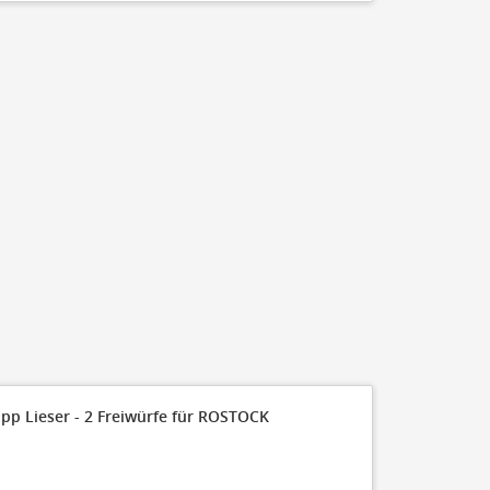
35
30
25
20
19
15
10
5
6
0
FT Made
110
ipp Lieser - 2 Freiwürfe für ROSTOCK
100
90