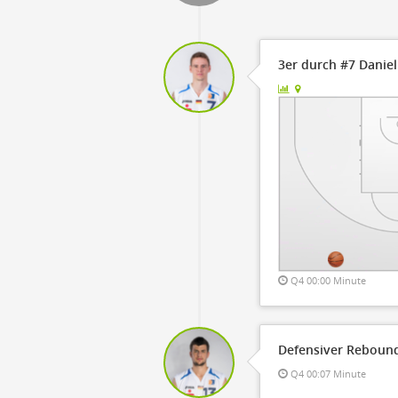
OFF
Timeout
ON
OFF
OFF
Spielerwechsel
ON
OFF
OFF
3er durch #7 Daniel
OFF
Q4 00:00 Minute
Defensiver Reboun
Q4 00:07 Minute