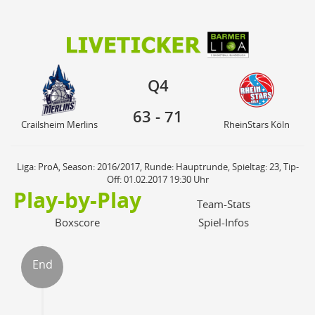
63
71
Q4
Crailsheim Merlins
RheinStars Köln
Q4
63
-
71
Crailsheim Merlins
RheinStars Köln
Liga: ProA, Season: 2016/2017, Runde: Hauptrunde, Spieltag: 23, Tip-
Off: 01.02.2017 19:30 Uhr
Play-by-Play
Team-Stats
Boxscore
Spiel-Infos
End
ter