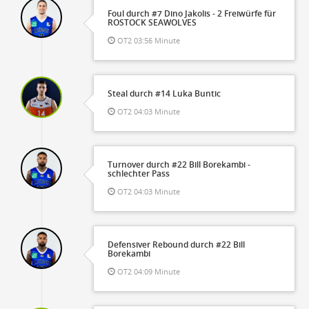
Foul durch #7 Dino Jakolis - 2 Freiwürfe für
ROSTOCK SEAWOLVES
OT2 03:56 Minute
Steal durch #14 Luka Buntic
OT2 04:03 Minute
Turnover durch #22 Bill Borekambi -
schlechter Pass
OT2 04:03 Minute
Defensiver Rebound durch #22 Bill
Borekambi
OT2 04:09 Minute