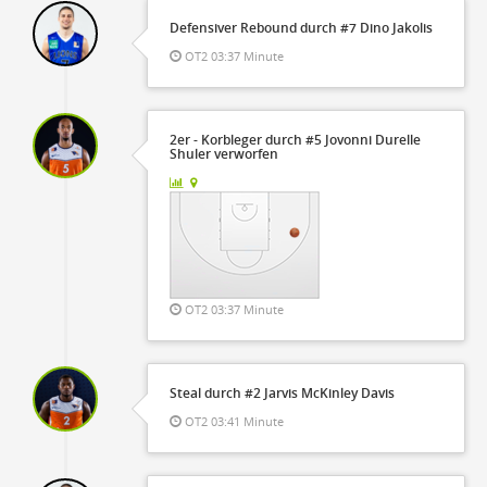
Defensiver Rebound durch #7 Dino Jakolis
OT2 03:37 Minute
2er - Korbleger durch #5 Jovonni Durelle
Shuler verworfen
OT2 03:37 Minute
Steal durch #2 Jarvis McKinley Davis
OT2 03:41 Minute