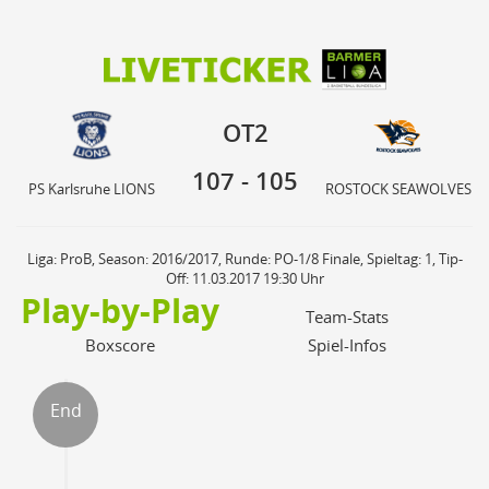
107
105
OT2
PS Karlsruhe LIONS
ROSTOCK SEAWOLVES
OT2
107
-
105
PS Karlsruhe LIONS
ROSTOCK SEAWOLVES
Liga: ProB, Season: 2016/2017, Runde: PO-1/8 Finale, Spieltag: 1, Tip-
Off: 11.03.2017 19:30 Uhr
Play-by-Play
Team-Stats
Boxscore
Spiel-Infos
End
ter