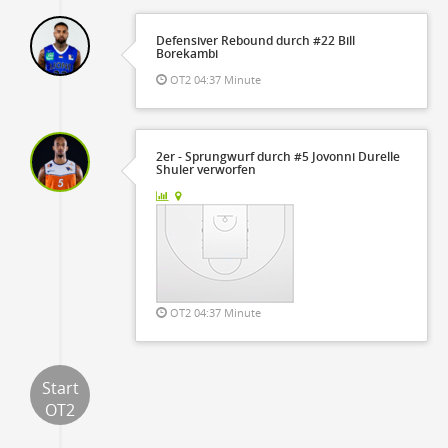
Defensiver Rebound durch #22 Bill
Borekambi
OT2 04:37 Minute
2er - Sprungwurf durch #5 Jovonni Durelle
Shuler verworfen
OT2 04:37 Minute
Start
OT2