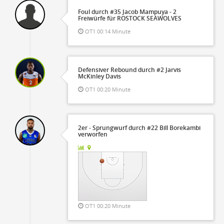
Foul durch #35 Jacob Mampuya - 2
Freiwürfe für ROSTOCK SEAWOLVES
OT1 00:14 Minute
Defensiver Rebound durch #2 Jarvis
McKinley Davis
OT1 00:20 Minute
2er - Sprungwurf durch #22 Bill Borekambi
verworfen
OT1 00:20 Minute