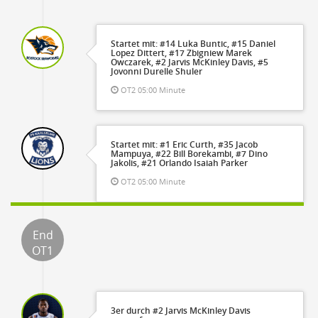
Startet mit: #14 Luka Buntic, #15 Daniel
Lopez Dittert, #17 Zbigniew Marek
Owczarek, #2 Jarvis McKinley Davis, #5
Jovonni Durelle Shuler
OT2 05:00 Minute
Startet mit: #1 Eric Curth, #35 Jacob
Mampuya, #22 Bill Borekambi, #7 Dino
Jakolis, #21 Orlando Isaiah Parker
OT2 05:00 Minute
End
OT1
3er durch #2 Jarvis McKinley Davis