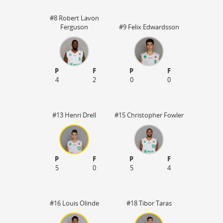
#8 Robert Lavon
Ferguson
#9 Felix Edwardsson
P
F
P
F
4
2
0
0
#13 Henri Drell
#15 Christopher Fowler
P
F
P
F
5
0
5
4
#16 Louis Olinde
#18 Tibor Taras