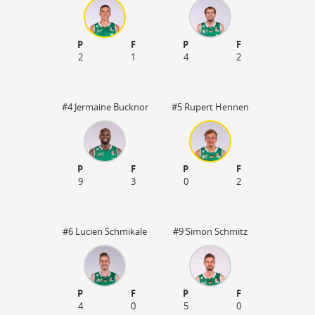
P
F
P
F
2
1
4
2
#4 Jermaine Bucknor
#5 Rupert Hennen
P
F
P
F
9
3
0
2
#6 Lucien Schmikale
#9 Simon Schmitz
6
P
F
P
F
4
0
5
0