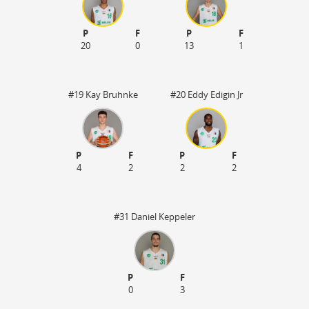
P
F
P
F
20
0
13
1
#19 Kay Bruhnke
#20 Eddy Edigin Jr
P
F
P
F
4
2
2
2
#31 Daniel Keppeler
P
F
0
3