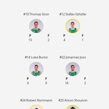
#10 Thomas Grün
#12 Stefan Ilzhöfer
P
F
P
F
15
2
4
1
60
#14 Luka Buntic
#22 Johannes Joos
P
F
P
F
0
0
16
2
#24 Robert Nortmann
#25 Anton Shoutvin