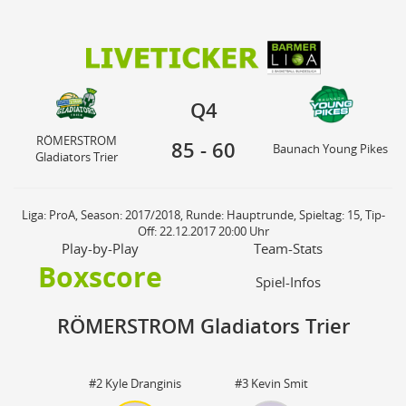
85
60
RÖMERSTROM
Q4
Baunach Young Pikes
Gladiators Trier
Q4
RÖMERSTROM
85
-
60
Baunach Young Pikes
Gladiators Trier
Liga: ProA, Season: 2017/2018, Runde: Hauptrunde, Spieltag: 15, Tip-
Off: 22.12.2017 20:00 Uhr
Play-by-Play
Team-Stats
Boxscore
Spiel-Infos
RÖMERSTROM Gladiators Trier
#2 Kyle Dranginis
#3 Kevin Smit
St