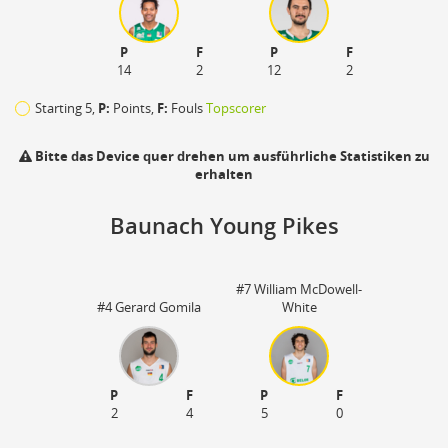
P
F
P
F
14
2
12
2
Starting 5,
P:
Points,
F:
Fouls
Topscorer
Bitte das Device quer drehen um ausführliche Statistiken zu
erhalten
Baunach Young Pikes
110
#7 William McDowell-
#4 Gerard Gomila
White
zu
P
F
P
F
2
4
5
0