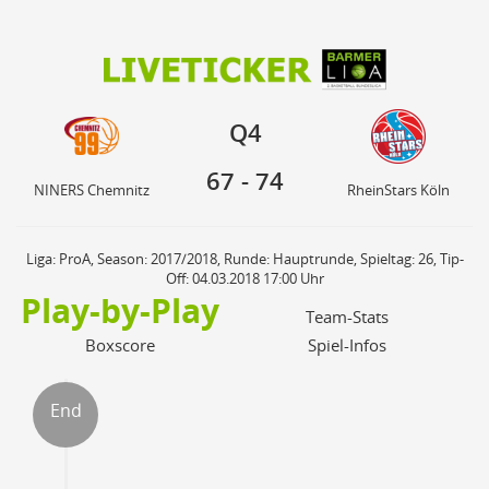
67
74
Q4
NINERS Chemnitz
RheinStars Köln
Q4
67
-
74
NINERS Chemnitz
RheinStars Köln
Liga: ProA, Season: 2017/2018, Runde: Hauptrunde, Spieltag: 26, Tip-
Off: 04.03.2018 17:00 Uhr
Play-by-Play
Team-Stats
Boxscore
Spiel-Infos
End
ter