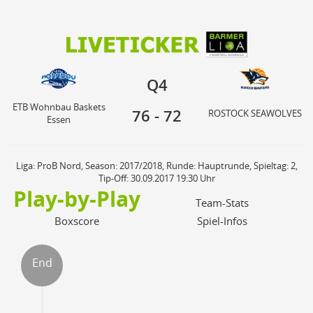
76
72
ETB Wohnbau Baskets
Q4
ROSTOCK SEAWOLVES
Essen
Q4
ETB Wohnbau Baskets
76
-
72
ROSTOCK SEAWOLVES
Essen
Liga: ProB Nord, Season: 2017/2018, Runde: Hauptrunde, Spieltag: 2,
Tip-Off: 30.09.2017 19:30 Uhr
Play-by-Play
Team-Stats
Boxscore
Spiel-Infos
End
ter