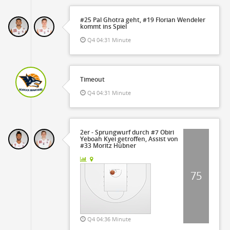
#25 Pal Ghotra geht, #19 Florian Wendeler
kommt ins Spiel
Q4 04:31 Minute
Timeout
Q4 04:31 Minute
2er - Sprungwurf durch #7 Obiri
Yeboah Kyei getroffen, Assist von
#33 Moritz Hübner
75
Q4 04:36 Minute