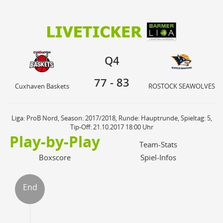
77
83
Q4
Cuxhaven Baskets
ROSTOCK SEAWOLVES
Q4
77
-
83
Cuxhaven Baskets
ROSTOCK SEAWOLVES
Liga: ProB Nord, Season: 2017/2018, Runde: Hauptrunde, Spieltag: 5,
Tip-Off: 21.10.2017 18:00 Uhr
Play-by-Play
Team-Stats
Boxscore
Spiel-Infos
End
ter