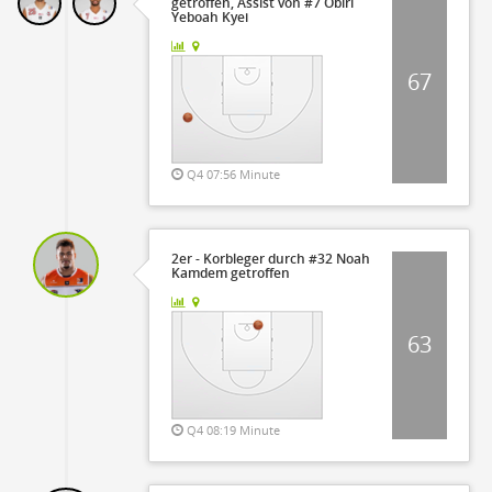
getroffen, Assist von #7 Obiri
Yeboah Kyei
67
Q4 07:56 Minute
2er - Korbleger durch #32 Noah
Kamdem getroffen
63
Q4 08:19 Minute