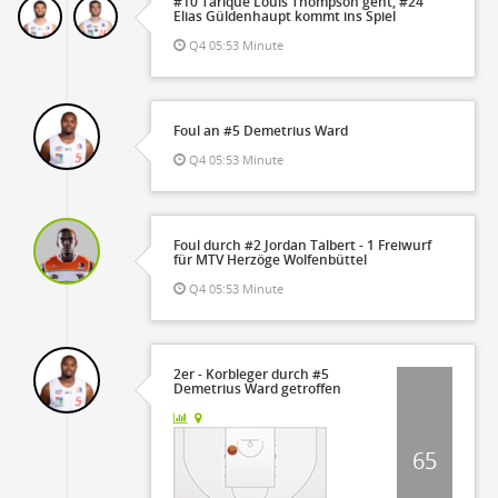
#10 Tarique Louis Thompson geht, #24
Elias Güldenhaupt kommt ins Spiel
Q4 05:53 Minute
Foul an #5 Demetrius Ward
Q4 05:53 Minute
Foul durch #2 Jordan Talbert - 1 Freiwurf
für MTV Herzöge Wolfenbüttel
Q4 05:53 Minute
2er - Korbleger durch #5
Demetrius Ward getroffen
65