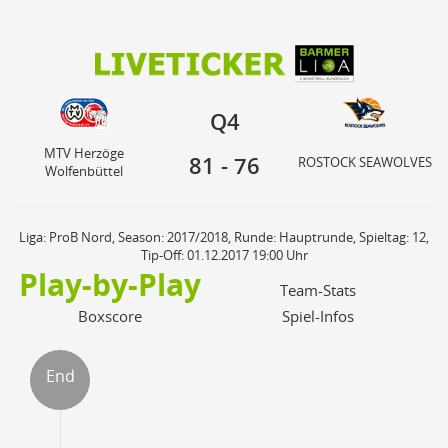
81
76
MTV Herzöge
Q4
ROSTOCK SEAWOLVES
Wolfenbüttel
Q4
MTV Herzöge
81
-
76
ROSTOCK SEAWOLVES
Wolfenbüttel
Liga: ProB Nord, Season: 2017/2018, Runde: Hauptrunde, Spieltag: 12,
Tip-Off: 01.12.2017 19:00 Uhr
Play-by-Play
Team-Stats
Boxscore
Spiel-Infos
End
ter