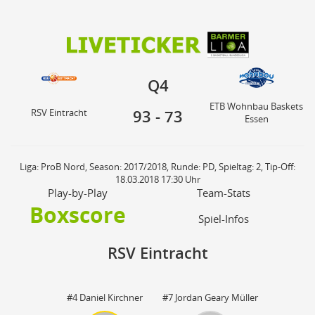
93
73
ETB Wohnbau Baskets
Q4
RSV Eintracht
Essen
Q4
ETB Wohnbau Baskets
93
-
73
RSV Eintracht
Essen
Liga: ProB Nord, Season: 2017/2018, Runde: PD, Spieltag: 2, Tip-Off:
18.03.2018 17:30 Uhr
Play-by-Play
Team-Stats
Boxscore
Spiel-Infos
RSV Eintracht
#4 Daniel Kirchner
#7 Jordan Geary Müller
St