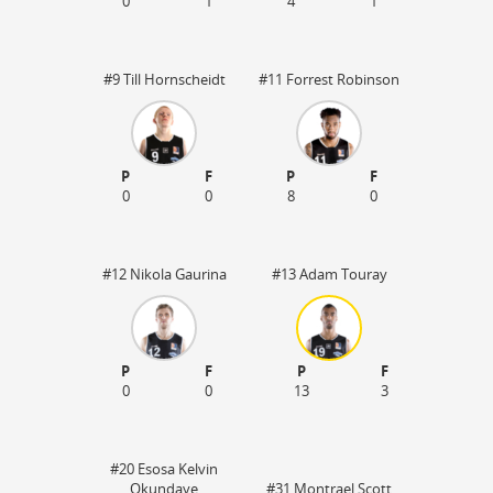
0
1
4
1
#9 Till Hornscheidt
#11 Forrest Robinson
P
F
P
F
0
0
8
0
#12 Nikola Gaurina
#13 Adam Touray
P
F
P
F
0
0
13
3
#20 Esosa Kelvin
Okundaye
#31 Montrael Scott