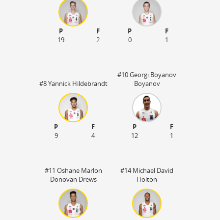
P
F
P
F
19
2
0
1
#10 Georgi Boyanov
#8 Yannick Hildebrandt
Boyanov
P
F
P
F
9
4
12
1
#11 Oshane Marlon
#14 Michael David
Donovan Drews
Holton