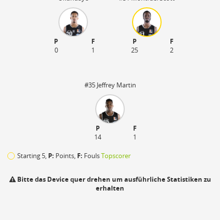
P
F
P
F
0
1
25
2
#35 Jeffrey Martin
P
F
14
1
Starting 5,
P:
Points,
F:
Fouls
Topscorer
Bitte das Device quer drehen um ausführliche Statistiken zu
erhalten