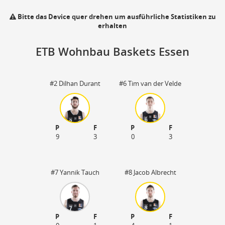
Bitte das Device quer drehen um ausführliche Statistiken zu
erhalten
ETB Wohnbau Baskets Essen
#2 Dilhan Durant
#6 Tim van der Velde
P
F
P
F
110
9
3
0
3
zu
#7 Yannik Tauch
#8 Jacob Albrecht
P
F
P
F