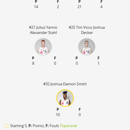
P
F
P
F
14
2
21
4
#21 Julius Yannic
#25 Tim Vicco Joshua
Alexander Stahl
Decker
P
F
P
F
50
8
0
0
1
#32 Joshua Damon Smith
P
F
10
0
Starting 5,
P:
Points,
F:
Fouls
Topscorer