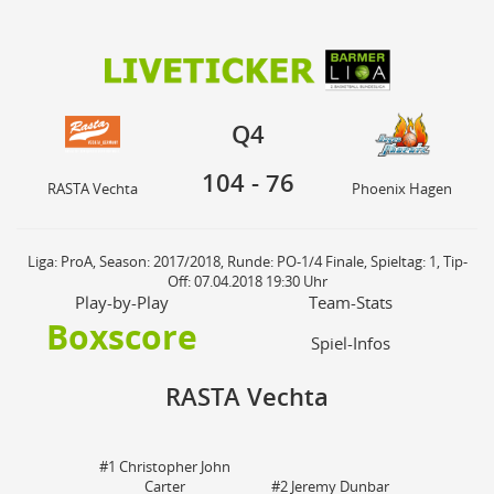
104
76
Q4
RASTA Vechta
Phoenix Hagen
Q4
104
-
76
RASTA Vechta
Phoenix Hagen
Liga: ProA, Season: 2017/2018, Runde: PO-1/4 Finale, Spieltag: 1, Tip-
Off: 07.04.2018 19:30 Uhr
Play-by-Play
Team-Stats
Boxscore
Spiel-Infos
RASTA Vechta
#1 Christopher John
St
Carter
#2 Jeremy Dunbar