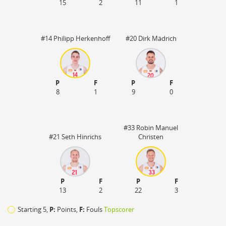
15
2
11
1
#14 Philipp Herkenhoff
#20 Dirk Mädrich
P
F
P
F
8
1
9
0
55
#33 Robin Manuel
#21 Seth Hinrichs
Christen
P
F
P
F
13
2
22
3
Starting 5,
P:
Points,
F:
Fouls
Topscorer