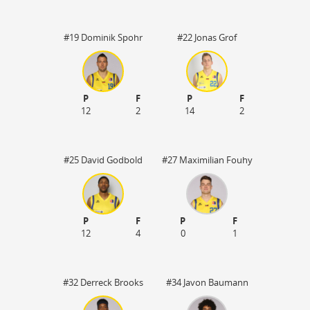
#19 Dominik Spohr
#22 Jonas Grof
P
F
P
F
12
2
14
2
#25 David Godbold
#27 Maximilian Fouhy
P
F
P
F
12
4
0
1
#32 Derreck Brooks
#34 Javon Baumann