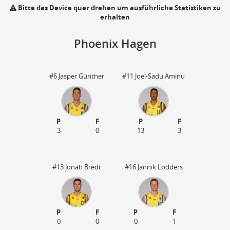
Bitte das Device quer drehen um ausführliche Statistiken zu
erhalten
Phoenix Hagen
#6 Jasper Günther
#11 Joel-Sadu Aminu
P
F
P
F
3
0
13
3
110
zu
#13 Jonah Bredt
#16 Jannik Lodders
P
F
P
F
0
0
0
1