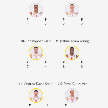
P
F
P
F
9
2
2
2
#6 Christopher Razis
#8 Joshua Adam Young
P
F
P
F
7
4
8
3
#11 Andrew David Smith
#12 David Gonzalvez
P
F
P
F