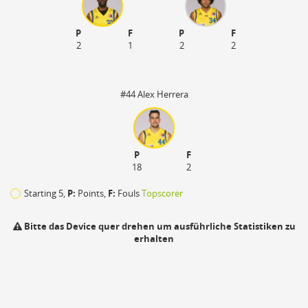
P
F
P
F
2
1
2
2
#44 Alex Herrera
P
F
18
2
Starting 5,
P:
Points,
F:
Fouls
Topscorer
Bitte das Device quer drehen um ausführliche Statistiken zu
erhalten