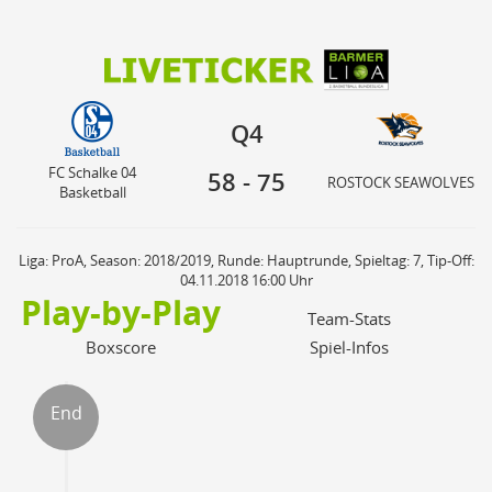
58
75
FC Schalke 04
Q4
ROSTOCK SEAWOLVES
Basketball
Q4
FC Schalke 04
58
-
75
ROSTOCK SEAWOLVES
Basketball
Liga: ProA, Season: 2018/2019, Runde: Hauptrunde, Spieltag: 7, Tip-Off:
04.11.2018 16:00 Uhr
Play-by-Play
Team-Stats
Boxscore
Spiel-Infos
End
ter