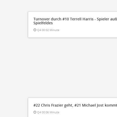
Steal
ON
Block
ON
Timeout
ON
Spielerwechsel
Turnover durch #10 Terrell Harris - Spieler au
ON
Spielfeldes
Q4 00:02 Minute
#22 Chris Frazier geht, #21 Michael Jost kommt
Q4 00:06 Minute