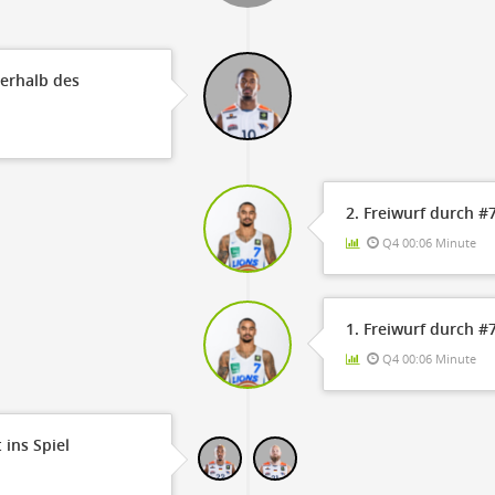
OFF
Timeout
ON
OFF
OFF
Spielerwechsel
ON
OFF
OFF
ßerhalb des
OFF
2. Freiwurf durch 
Q4 00:06 Minute
1. Freiwurf durch 
Q4 00:06 Minute
 ins Spiel