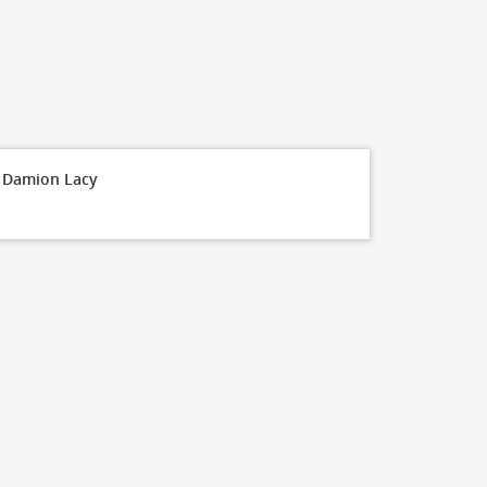
30
27
25
20
18
15
10
 Damion Lacy
5
0
FT Made
110
100
90