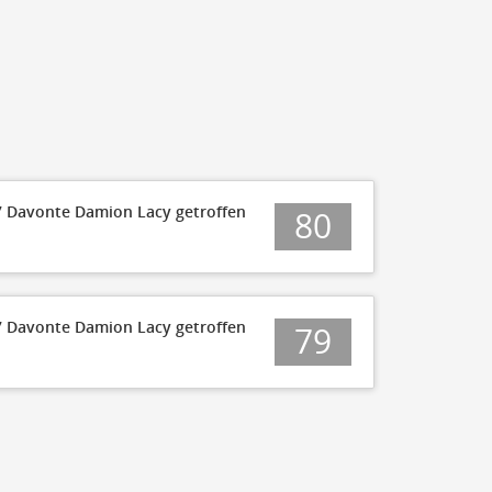
60
50
40
30
20
10
0
Q1 10:00
#7 Davonte Damion Lacy getroffen
80
#7 Davonte Damion Lacy getroffen
79
50
45
40
35