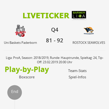
81
92
Q4
Uni Baskets Paderborn
ROSTOCK SEAWOLVES
Q4
81
-
92
Uni Baskets Paderborn
ROSTOCK SEAWOLVES
Liga: ProA, Season: 2018/2019, Runde: Hauptrunde, Spieltag: 24, Tip-
Off: 23.02.2019 20:00 Uhr
Play-by-Play
Team-Stats
Boxscore
Spiel-Infos
End
ter