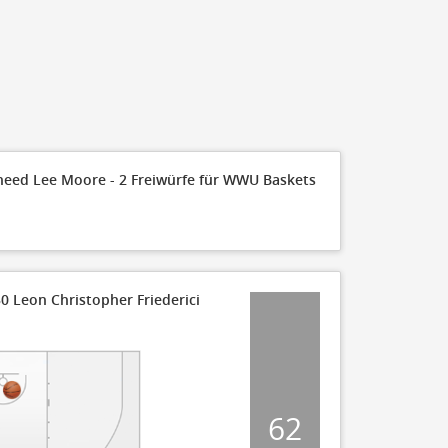
30
25
20
15
10
11
10
heed Lee Moore - 2 Freiwürfe für WWU Baskets
5
0
FT Made
0 Leon Christopher Friederici
110
100
62
90