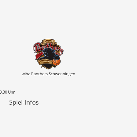
wiha Panthers Schwenningen
wiha Panthers Schwenningen
19:30 Uhr
Spiel-Infos
80
70
60