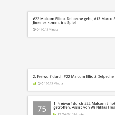
Steal
ON
Block
ON
Timeout
ON
Spielerwechsel
#22 Malcom Elliott Delpeche geht, #13 Marco 
ON
Jimenez kommt ins Spiel
Q4 00:13 Minute
2. Freiwurf durch #22 Malcom Elliott Delpeche
Q4 00:13 Minute
1. Freiwurf durch #22 Malcom Ellio
75
getroffen, Assist von #8 Niklas H
Q4 00:13 Minute