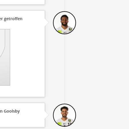
r getroffen
an Goolsby