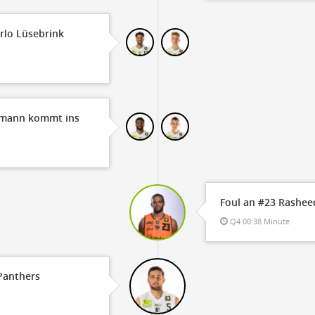
rlo Lüsebrink
usmann kommt ins
Foul an #23 Rashe
Q4 00:38 Minute
 Panthers