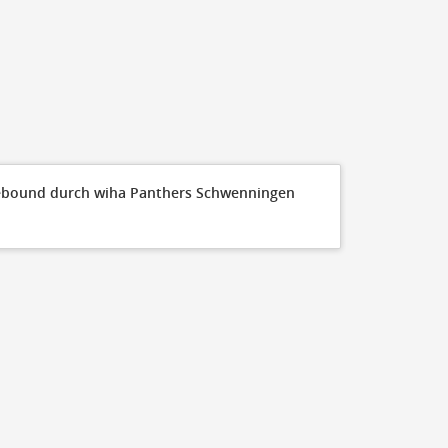
50
40
30
20
10
0
Q1 10:00
ebound durch wiha Panthers Schwenningen
50
45
40
35