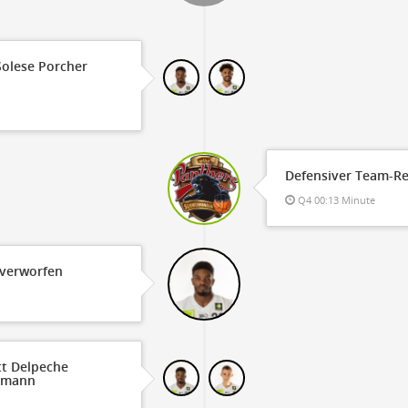
OFF
Timeout
ON
OFF
OFF
Spielerwechsel
ON
OFF
OFF
Solese Porcher
OFF
Defensiver Team-R
Q4 00:13 Minute
 verworfen
tt Delpeche
usmann