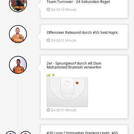
Team Turnover - 24-Sekunden-Regel
Q4 03:15 Minute
Offensiver Rebound durch #55 Seid Hajric
Q4 03:31 Minute
2er - Sprungwurf durch #8 Dion
Mohammed Braimoh verworfen
Q4 03:31 Minute
#30 Leon Christopher Friederici geht, #55