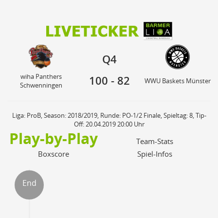
100
82
wiha Panthers
Q4
WWU Baskets Münster
Schwenningen
Q4
wiha Panthers
100
-
82
WWU Baskets Münster
Schwenningen
Liga: ProB, Season: 2018/2019, Runde: PO-1/2 Finale, Spieltag: 8, Tip-
Off: 20.04.2019 20:00 Uhr
Play-by-Play
Team-Stats
Boxscore
Spiel-Infos
End
ter