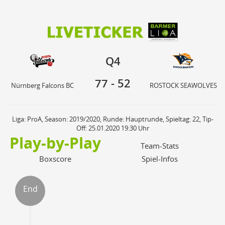
77
52
Q4
Nürnberg Falcons BC
ROSTOCK SEAWOLVES
Q4
77
-
52
Nürnberg Falcons BC
ROSTOCK SEAWOLVES
Liga: ProA, Season: 2019/2020, Runde: Hauptrunde, Spieltag: 22, Tip-
Off: 25.01.2020 19:30 Uhr
Play-by-Play
Team-Stats
Boxscore
Spiel-Infos
End
ter