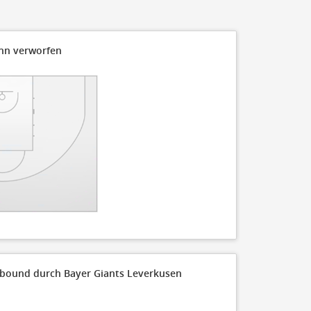
0
ann verworfen
40
35
bound durch Bayer Giants Leverkusen
30
25