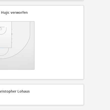
20
 Hujic verworfen
19
17
15
10
5
0
FT Made
110
hristopher Lohaus
100
90