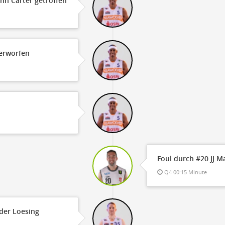
ohn Carter getroffen
verworfen
Foul durch #20 JJ 
Q4 00:15 Minute
der Loesing