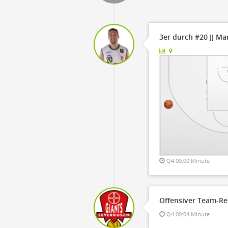
OFF
Timeout
ON
OFF
OFF
Spielerwechsel
ON
OFF
OFF
3er durch #20 JJ M
OFF
Q4 00:00 Minute
Offensiver Team-Re
Q4 00:04 Minute