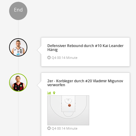
End
ter
Defensiver Rebound durch #10 Kai Leander
Hänig
Q4 00:14 Minute
2er - Korbleger durch #20 Vladimir Migunov
verworfen
Q4 00:14 Minute