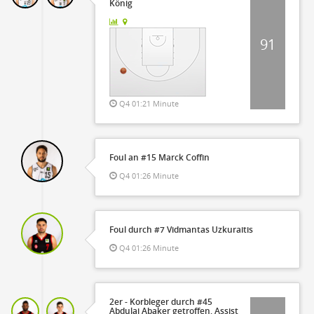
König
91
Q4 01:21 Minute
Foul an #15 Marck Coffin
Q4 01:26 Minute
Foul durch #7 Vidmantas Uzkuraitis
Q4 01:26 Minute
2er - Korbleger durch #45
Abdulai Abaker getroffen, Assist