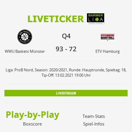
93
72
Q4
WWU Baskets Münster
ETV Hamburg
Q4
93
-
72
WWU Baskets Münster
ETV Hamburg
Liga: ProB Nord, Season: 2020/2021, Runde: Hauptrunde, Spieltag: 18,
Tip-Off: 13.02.2021 19:00 Uhr
Play-by-Play
Team-Stats
Boxscore
Spiel-Infos