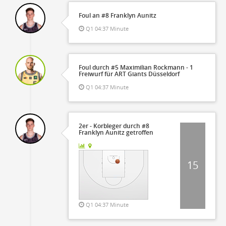
Foul an #8 Franklyn Aunitz
ter
Q1 04:37 Minute
Foul durch #5 Maximilian Rockmann - 1
Freiwurf für ART Giants Düsseldorf
Q1 04:37 Minute
2er - Korbleger durch #8
Franklyn Aunitz getroffen
15
Q1 04:37 Minute