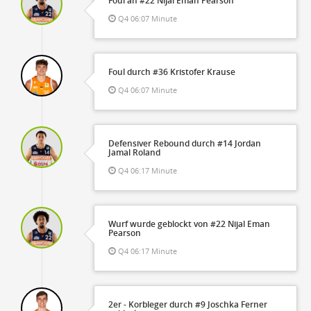
Foul an #22 Nijal Eman Pearson
Q4 06:07 Minute
Foul durch #36 Kristofer Krause
Q4 06:07 Minute
Defensiver Rebound durch #14 Jordan
Jamal Roland
Q4 06:17 Minute
Wurf wurde geblockt von #22 Nijal Eman
Pearson
Q4 06:17 Minute
2er - Korbleger durch #9 Joschka Ferner