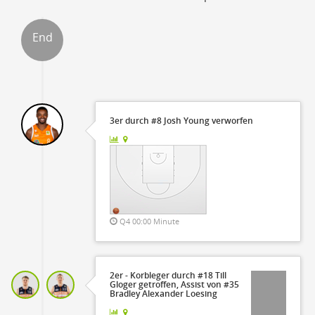
End
ter
3er durch #8 Josh Young verworfen
Q4 00:00 Minute
2er - Korbleger durch #18 Till
Gloger getroffen, Assist von #35
Bradley Alexander Loesing