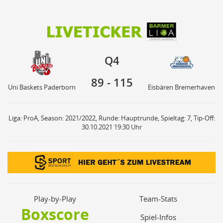
89
115
Q4
Uni Baskets Paderborn
Eisbären Bremerhaven
Q4
89
-
115
Uni Baskets Paderborn
Eisbären Bremerhaven
Liga: ProA, Season: 2021/2022, Runde: Hauptrunde, Spieltag: 7, Tip-Off:
30.10.2021 19:30 Uhr
Play-by-Play
Team-Stats
Boxscore
Spiel-Infos