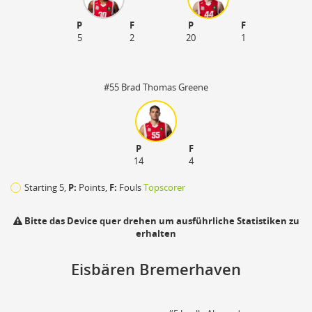
P
F
P
F
5
2
20
1
#55 Brad Thomas Greene
P
F
14
4
Starting 5,
P:
Points,
F:
Fouls
Topscorer
Bitte das Device quer drehen um ausführliche Statistiken zu
erhalten
Eisbären Bremerhaven
110
zu