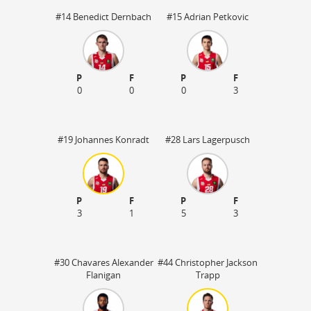
#14 Benedict Dernbach
#15 Adrian Petkovic
P
F
P
F
0
0
0
3
#19 Johannes Konradt
#28 Lars Lagerpusch
P
F
P
F
3
1
5
3
50
#30 Chavares Alexander
#44 Christopher Jackson
Flanigan
Trapp