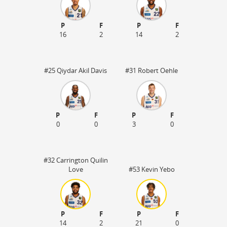
P
F
P
F
16
2
14
2
#25 Qiydar Akil Davis
#31 Robert Oehle
P
F
P
F
0
0
3
0
#32 Carrington Quilin
Love
#53 Kevin Yebo
P
F
P
F
14
2
21
0