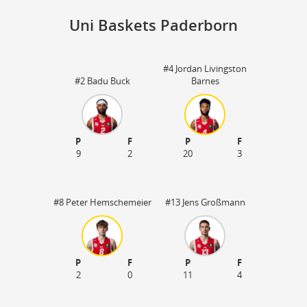
Uni Baskets Paderborn
#4 Jordan Livingston
St
#2 Badu Buck
Barnes
P
F
P
F
9
2
20
3
#8 Peter Hemschemeier
#13 Jens Großmann
P
F
P
F
2
0
11
4