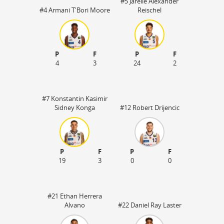
#5 Jarelle Alexander
#4 Armani T'Bori Moore
Reischel
P
F
P
F
4
3
24
2
#7 Konstantin Kasimir
Sidney Konga
#12 Robert Drijencic
P
F
P
F
19
3
0
0
#21 Ethan Herrera
Alvano
#22 Daniel Ray Laster