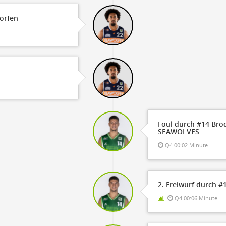
worfen
Foul durch #14 Bro
SEAWOLVES
Q4 00:02 Minute
2. Freiwurf durch #
Q4 00:06 Minute