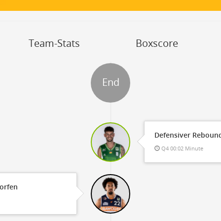
OFF
Timeout
ON
OFF
OFF
Spielerwechsel
ON
OFF
OFF
OFF
Team-Stats
Boxscore
End
Defensiver Rebound
Q4 00:02 Minute
worfen