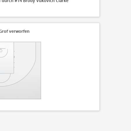
 durch #14 Brody Vukovich Clarke
 Grof verworfen