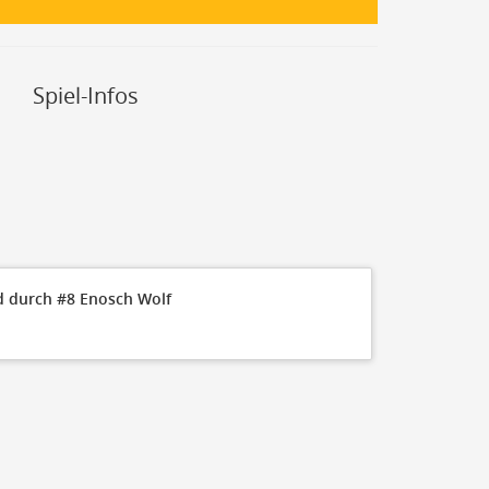
Spiel-Infos
100
90
80
70
60
50
40
30
 durch #8 Enosch Wolf
20
10
0
Q1 10:00