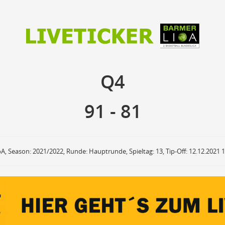
91
81
Q4
Q4
anzuzeigende Events
Ballbesitz
F
ON
OFF
Sprungball
ON
OFF
91
-
81
OFF
Freiwurf
ON
OFF
OFF
2Punkte Wurf
ON
OFF
OFF
3Punkte Wurf
ON
OFF
OFF
Foul
ON
OFF
OFF
oA, Season: 2021/2022, Runde: Hauptrunde, Spieltag: 13, Tip-Off: 12.12.2021 
Foul Drawn
ON
OFF
OFF
Coach Foul
ON
OFF
OFF
Rebound
ON
OFF
OFF
Team Rebound
ON
OFF
OFF
Turnover
ON
OFF
OFF
Team Turnover
ON
OFF
OFF
Steal
ON
OFF
OFF
Block
ON
OFF