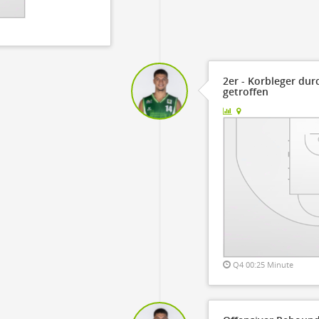
2er - Korbleger dur
getroffen
Q4 00:25 Minute