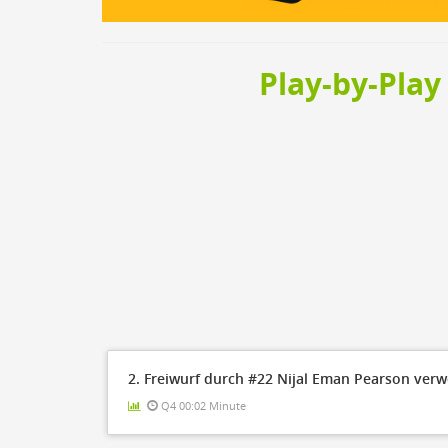
Steal
ON
Block
ON
Timeout
ON
Spielerwechsel
Play-by-Play
ON
Schiedsrichter
2. Freiwurf durch #22 Nijal Eman Pearson ver
Q4 00:02 Minute