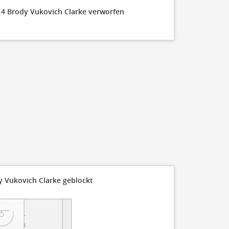
FT Made
#14 Brody Vukovich Clarke verworfen
110
100
90
80
70
60
50
y Vukovich Clarke geblockt
40
30
20