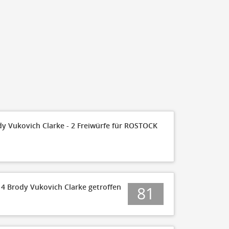
50
45
40
35
30
25
dy Vukovich Clarke - 2 Freiwürfe für ROSTOCK
20
21
15
13
10
14 Brody Vukovich Clarke getroffen
81
5
0