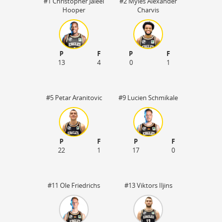
#1 Christopher Jaleel
#2 Myles Alexander
Hooper
Charvis
P
F
P
F
13
4
0
1
#5 Petar Aranitovic
#9 Lucien Schmikale
P
F
P
F
22
1
17
0
#11 Ole Friedrichs
#13 Viktors Iljins