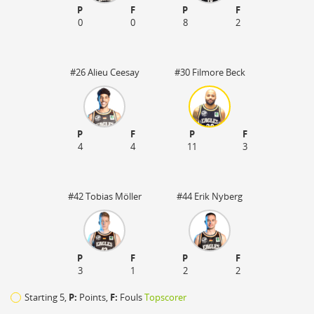
P
F
P
F
0
0
8
2
#26 Alieu Ceesay
#30 Filmore Beck
P
F
P
F
4
4
11
3
#42 Tobias Möller
#44 Erik Nyberg
P
F
P
F
3
1
2
2
Starting 5,
P:
Points,
F:
Fouls
Topscorer