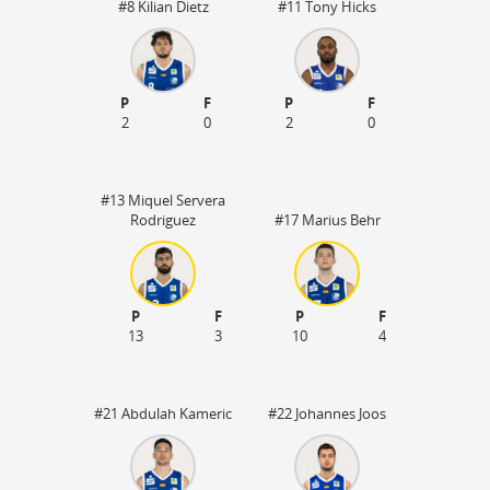
#8 Kilian Dietz
#11 Tony Hicks
P
F
P
F
2
0
2
0
#13 Miquel Servera
Rodriguez
#17 Marius Behr
P
F
P
F
13
3
10
4
45
#21 Abdulah Kameric
#22 Johannes Joos