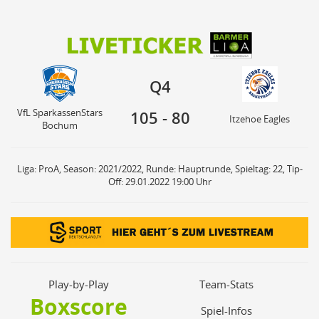
105
80
VfL SparkassenStars
Q4
Itzehoe Eagles
Bochum
Q4
VfL SparkassenStars
105
-
80
Itzehoe Eagles
Bochum
Liga: ProA, Season: 2021/2022, Runde: Hauptrunde, Spieltag: 22, Tip-
Off: 29.01.2022 19:00 Uhr
Play-by-Play
Team-Stats
Boxscore
Spiel-Infos