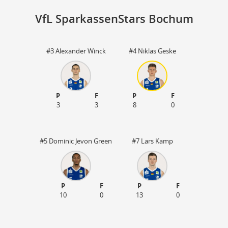
VfL SparkassenStars Bochum
#3 Alexander Winck
#4 Niklas Geske
St
P
F
P
F
3
3
8
0
#5 Dominic Jevon Green
#7 Lars Kamp
P
F
P
F
10
0
13
0