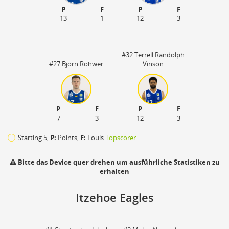
P
F
P
F
13
1
12
3
#32 Terrell Randolph
#27 Björn Rohwer
Vinson
P
F
P
F
7
3
12
3
Starting 5,
P:
Points,
F:
Fouls
Topscorer
Bitte das Device quer drehen um ausführliche Statistiken zu
erhalten
Itzehoe Eagles
110
zu