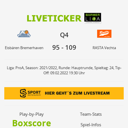
95
109
Q4
Eisbären Bremerhaven
RASTA Vechta
Q4
95
-
109
Eisbären Bremerhaven
RASTA Vechta
Liga: ProA, Season: 2021/2022, Runde: Hauptrunde, Spieltag: 24, Tip-
Off: 09.02.2022 19:30 Uhr
Play-by-Play
Team-Stats
Boxscore
Spiel-Infos