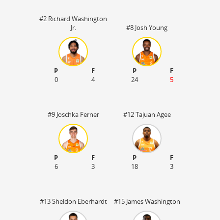
#2 Richard Washington
Jr.
#8 Josh Young
P
F
P
F
0
4
24
5
#9 Joschka Ferner
#12 Tajuan Agee
P
F
P
F
6
3
18
3
#13 Sheldon Eberhardt
#15 James Washington