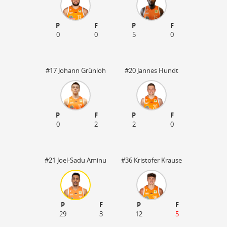
P
F
P
F
0
0
5
0
#17 Johann Grünloh
#20 Jannes Hundt
P
F
P
F
0
2
2
0
#21 Joel-Sadu Aminu
#36 Kristofer Krause
P
F
P
F
29
3
12
5