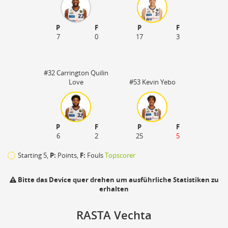
P
F
P
F
7
0
17
3
#32 Carrington Quilin
Love
#53 Kevin Yebo
P
F
P
F
6
2
25
5
Starting 5,
P:
Points,
F:
Fouls
Topscorer
Bitte das Device quer drehen um ausführliche Statistiken zu
erhalten
110
RASTA Vechta
zu