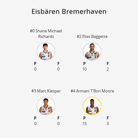
Eisbären Bremerhaven
#0 Shane Michael
St
Richards
#2 Elias Baggette
P
F
P
F
0
0
10
2
#3 Marc Klesper
#4 Armani T'Bori Moore
P
F
P
F
0
0
15
3