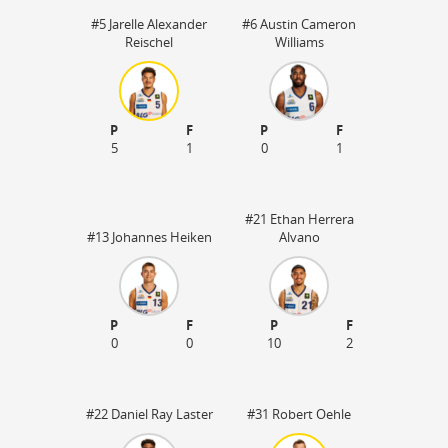
#5 Jarelle Alexander
#6 Austin Cameron
Reischel
Williams
P
F
P
F
5
1
0
1
#21 Ethan Herrera
#13 Johannes Heiken
Alvano
P
F
P
F
45
0
0
10
2
#22 Daniel Ray Laster
#31 Robert Oehle