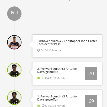
End
ter
Turnover durch #5 Christopher John Carter
- schlechter Pass
Q4 00:13 Minute
2. Freiwurf durch #3 Antonio
Davis getroffen
70
Q4 00:33 Minute
1. Freiwurf durch #3 Antonio
Davis getroffen
69
Q4 00:33 Minute