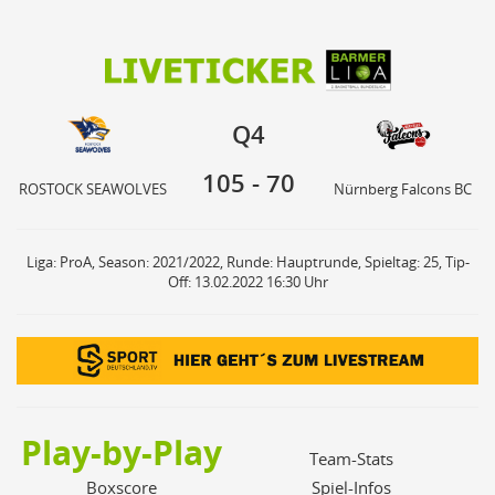
105
70
Q4
ROSTOCK SEAWOLVES
Nürnberg Falcons BC
Q4
105
-
70
ROSTOCK SEAWOLVES
Nürnberg Falcons BC
Liga: ProA, Season: 2021/2022, Runde: Hauptrunde, Spieltag: 25, Tip-
Off: 13.02.2022 16:30 Uhr
Play-by-Play
Team-Stats
Boxscore
Spiel-Infos