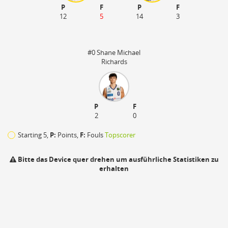
P
F
P
F
12
5
14
3
#0 Shane Michael
Richards
P
F
2
0
Starting 5,
P:
Points,
F:
Fouls
Topscorer
Bitte das Device quer drehen um ausführliche Statistiken zu
erhalten