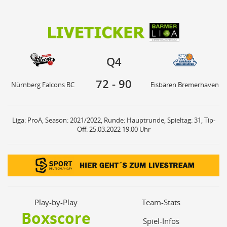
72
90
Q4
Nürnberg Falcons BC
Eisbären Bremerhaven
Q4
72
-
90
Nürnberg Falcons BC
Eisbären Bremerhaven
Liga: ProA, Season: 2021/2022, Runde: Hauptrunde, Spieltag: 31, Tip-
Off: 25.03.2022 19:00 Uhr
Play-by-Play
Team-Stats
Boxscore
Spiel-Infos