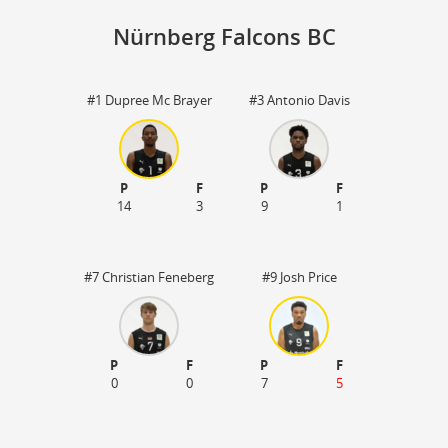
Nürnberg Falcons BC
#1 Dupree Mc Brayer
#3 Antonio Davis
St
P
F
P
F
14
3
9
1
#7 Christian Feneberg
#9 Josh Price
P
F
P
F
0
0
7
5