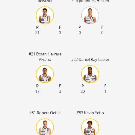
Reischel
#13 Johannes Heiken
P
F
P
F
21
3
0
0
#21 Ethan Herrera
Alvano
#22 Daniel Ray Laster
P
F
P
F
17
3
20
1
#31 Robert Oehle
#53 Kevin Yebo