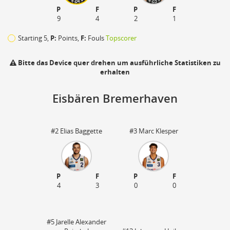
P
F
P
F
9
4
2
1
Starting 5,
P:
Points,
F:
Fouls
Topscorer
Bitte das Device quer drehen um ausführliche Statistiken zu
erhalten
Eisbären Bremerhaven
#2 Elias Baggette
#3 Marc Klesper
P
F
P
F
4
3
0
0
110
#5 Jarelle Alexander
zu