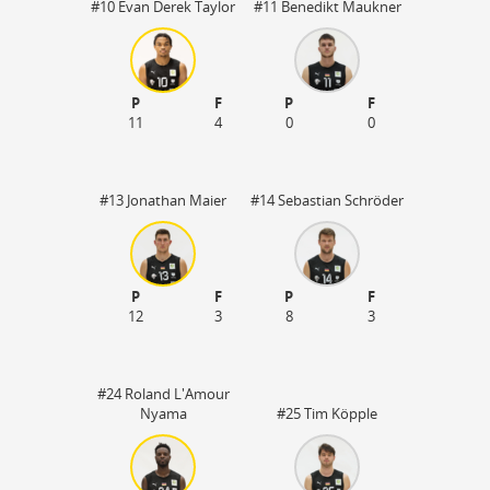
#10 Evan Derek Taylor
#11 Benedikt Maukner
P
F
P
F
11
4
0
0
#13 Jonathan Maier
#14 Sebastian Schröder
P
F
P
F
12
3
8
3
55
#24 Roland L'Amour
Nyama
#25 Tim Köpple