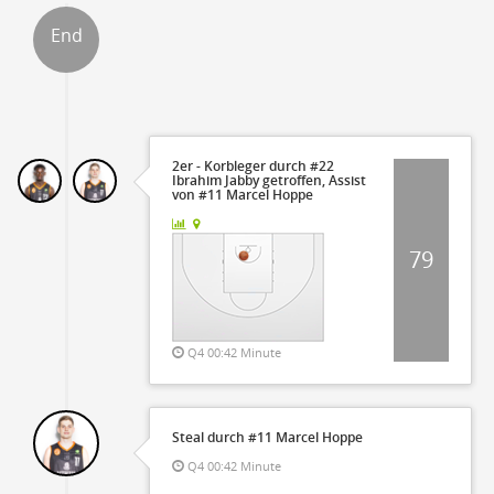
End
ter
2er - Korbleger durch #22
Ibrahim Jabby getroffen, Assist
von #11 Marcel Hoppe
79
Q4 00:42 Minute
Steal durch #11 Marcel Hoppe
Q4 00:42 Minute