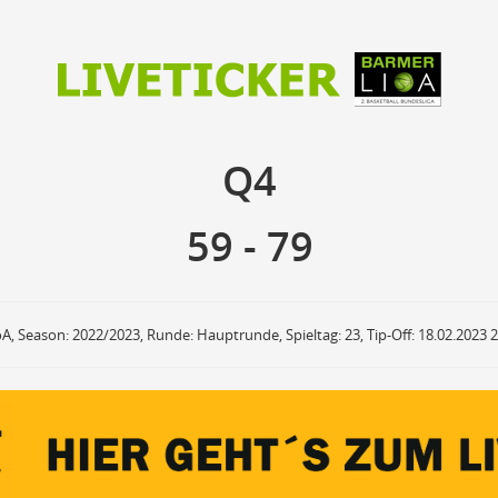
59
79
Q4
Q4
anzuzeigende Events
Ballbesitz
F
ON
OFF
Sprungball
ON
OFF
59
-
79
OFF
Freiwurf
ON
OFF
OFF
2Punkte Wurf
ON
OFF
OFF
3Punkte Wurf
ON
OFF
OFF
Foul
ON
OFF
OFF
oA, Season: 2022/2023, Runde: Hauptrunde, Spieltag: 23, Tip-Off: 18.02.2023 
Foul Drawn
ON
OFF
OFF
Coach Foul
ON
OFF
OFF
Rebound
ON
OFF
OFF
Team Rebound
ON
OFF
OFF
Turnover
ON
OFF
OFF
Team Turnover
ON
OFF
OFF
Steal
ON
OFF
OFF
Block
ON
OFF