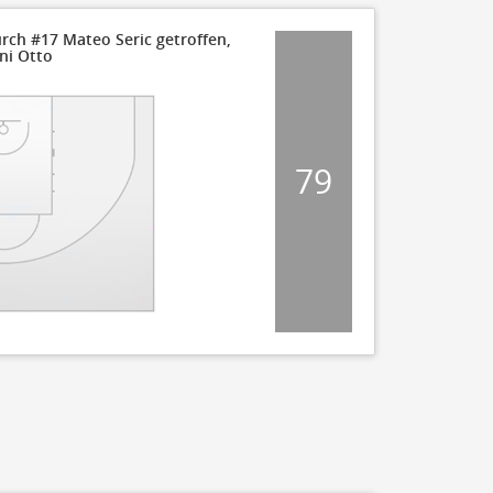
rch #17 Mateo Seric getroffen,
ni Otto
45
40
35
79
30
25
20
15
10
11
11
5
0