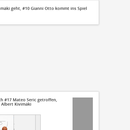
FT Made
imäki geht, #10 Gianni Otto kommt ins Spiel
110
100
90
80
70
60
50
ch #17 Mateo Seric getroffen,
 Albert Kivimäki
40
30
20