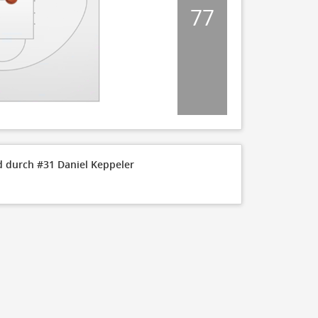
77
10
0
TEAM
Medipolis SC Jen
Tigers Tübingen
 durch #31 Daniel Keppeler