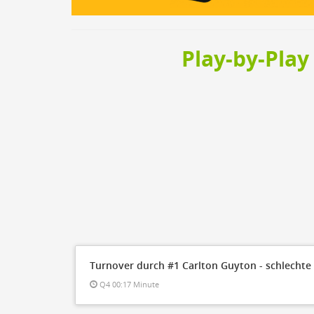
Steal
ON
Block
ON
Timeout
ON
Spielerwechsel
Play-by-Play
ON
Schiedsrichter
Turnover durch #1 Carlton Guyton - schlechte
Q4 00:17 Minute