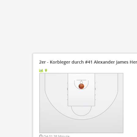
2er - Korbleger durch #41 Alexander James He
Q4 01:38 Minute