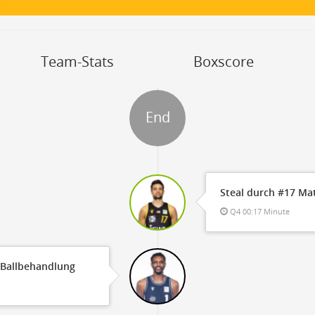
OFF
Timeout
ON
OFF
OFF
Spielerwechsel
ON
OFF
OFF
OFF
Team-Stats
Boxscore
End
Steal durch #17 Mat
Q4 00:17 Minute
 Ballbehandlung