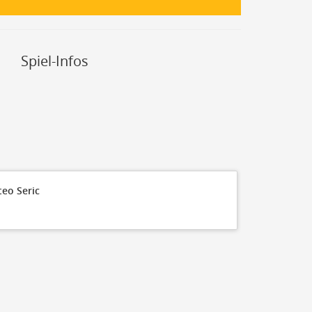
Spiel-Infos
90
80
70
60
50
40
30
eo Seric
20
10
0
Q1 10:00