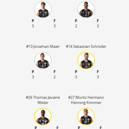
P
F
P
F
5
3
2
3
#13 Jonathan Maier
#14 Sebastian Schröder
P
F
P
F
3
2
5
3
#26 Thomas Javaine
#27 Moritz Hermann
Wilder
Henning Krimmer
P
F
P
F