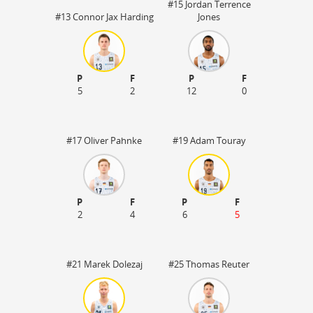
#15 Jordan Terrence
#13 Connor Jax Harding
Jones
P
F
P
F
5
2
12
0
#17 Oliver Pahnke
#19 Adam Touray
P
F
P
F
2
4
6
5
50
#21 Marek Dolezaj
#25 Thomas Reuter