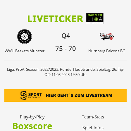
75
70
Q4
WWU Baskets Münster
Nürnberg Falcons BC
Q4
75
-
70
WWU Baskets Münster
Nürnberg Falcons BC
Liga: ProA, Season: 2022/2023, Runde: Hauptrunde, Spieltag: 26, Tip-
Off: 11.03.2023 19:30 Uhr
Play-by-Play
Team-Stats
Boxscore
Spiel-Infos