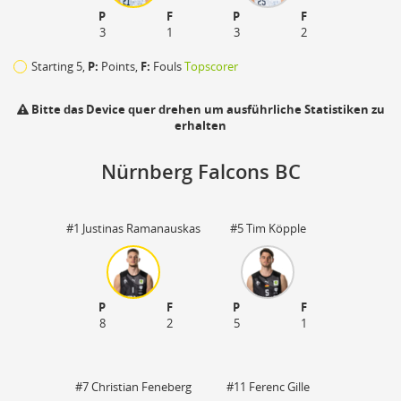
P
F
P
F
3
1
3
2
Starting 5,
P:
Points,
F:
Fouls
Topscorer
Bitte das Device quer drehen um ausführliche Statistiken zu
erhalten
Nürnberg Falcons BC
#1 Justinas Ramanauskas
#5 Tim Köpple
P
F
P
F
8
2
5
1
110
#7 Christian Feneberg
#11 Ferenc Gille
zu