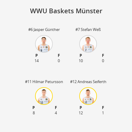
WWU Baskets Münster
#6 Jasper Günther
#7 Stefan Weß
St
P
F
P
F
14
0
10
0
#11 Hilmar Petursson
#12 Andreas Seiferth
P
F
P
F
8
4
12
1