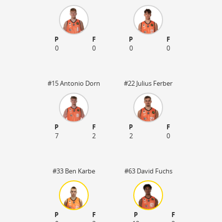
P
F
P
F
0
0
0
0
#15 Antonio Dorn
#22 Julius Ferber
P
F
P
F
7
2
2
0
40
#33 Ben Karbe
#63 David Fuchs
P
F
P
F