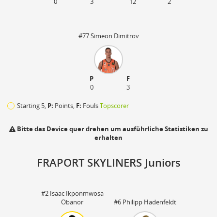
0
3
12
2
#77 Simeon Dimitrov
P
F
0
3
Starting 5,
P:
Points,
F:
Fouls
Topscorer
Bitte das Device quer drehen um ausführliche Statistiken zu
erhalten
FRAPORT SKYLINERS Juniors
110
#2 Isaac Ikponmwosa
Obanor
#6 Philipp Hadenfeldt
zu