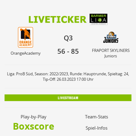
56
85
FRAPORT SKYLINERS
Q3
OrangeAcademy
Juniors
Q3
56
-
85
FRAPORT SKYLINERS
OrangeAcademy
Juniors
Liga: ProB Süd, Season: 2022/2023, Runde: Hauptrunde, Spieltag: 24,
Tip-Off: 26.03.2023 17:00 Uhr
Play-by-Play
Team-Stats
Boxscore
Spiel-Infos