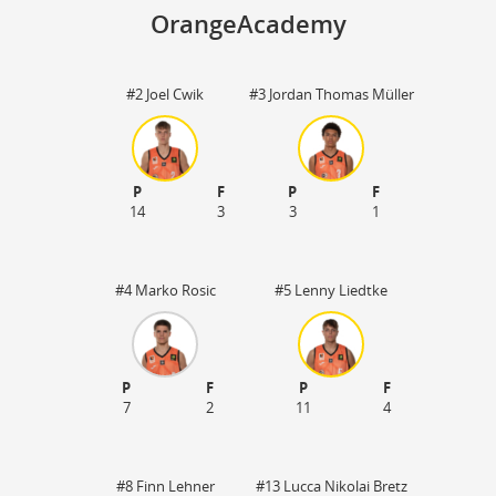
OrangeAcademy
#2 Joel Cwik
#3 Jordan Thomas Müller
St
P
F
P
F
14
3
3
1
#4 Marko Rosic
#5 Lenny Liedtke
P
F
P
F
7
2
11
4
#8 Finn Lehner
#13 Lucca Nikolai Bretz