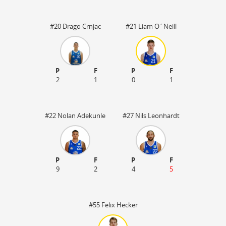
#20 Drago Crnjac
#21 Liam O´Neill
P
F
P
F
2
1
0
1
#22 Nolan Adekunle
#27 Nils Leonhardt
P
F
P
F
9
2
4
5
#55 Felix Hecker