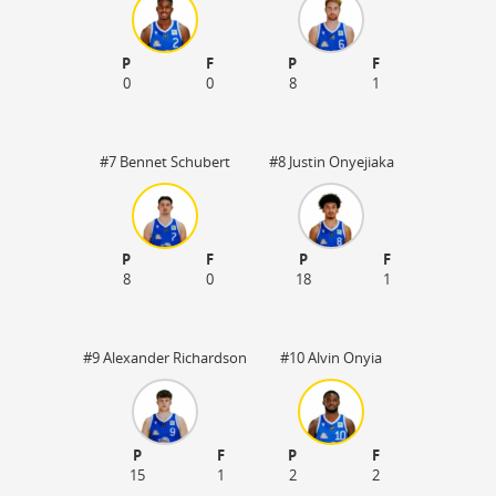
P
F
P
F
0
0
8
1
#7 Bennet Schubert
#8 Justin Onyejiaka
P
F
P
F
8
0
18
1
#9 Alexander Richardson
#10 Alvin Onyia
P
F
P
F
15
1
2
2