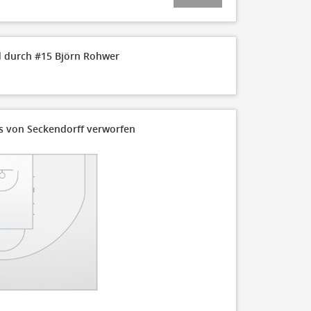
110
 durch #15 Björn Rohwer
100
90
80
is von Seckendorff verworfen
70
60
50
40
30
20
10
0