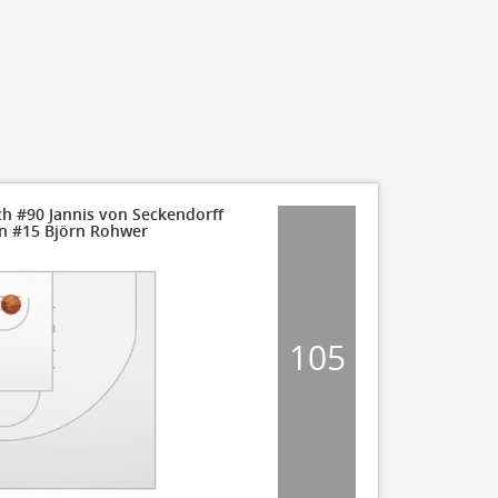
55
50
45
40
35
30
ch #90 Jannis von Seckendorff
on #15 Björn Rohwer
25
20
20
19
15
105
10
5
0
FT Made