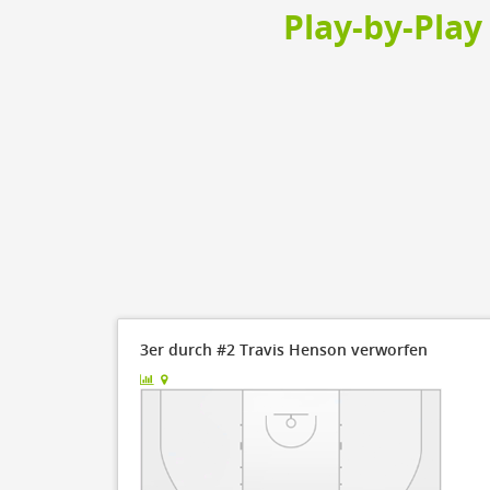
Steal
ON
Play-by-Play
Block
ON
Timeout
ON
Spielerwechsel
ON
Schiedsrichter
3er durch #2 Travis Henson verworfen