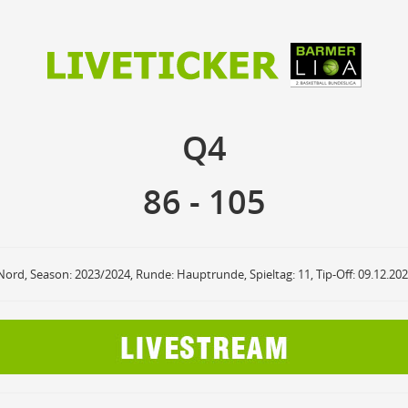
86
105
Q4
Q4
anzuzeigende Events
Ballbesitz
F
ON
OFF
Sprungball
ON
OFF
86
-
105
OFF
Freiwurf
ON
OFF
OFF
2Punkte Wurf
ON
OFF
OFF
3Punkte Wurf
ON
OFF
OFF
Foul
ON
OFF
OFF
Nord, Season: 2023/2024, Runde: Hauptrunde, Spieltag: 11, Tip-Off: 09.12.20
Foul Drawn
ON
OFF
OFF
Coach Foul
ON
OFF
OFF
Rebound
ON
OFF
OFF
Team Rebound
ON
OFF
OFF
Turnover
ON
OFF
OFF
Team Turnover
ON
OFF
OFF
Steal
ON
OFF
OFF
Block
ON
OFF