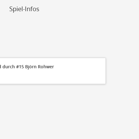
Spiel-Infos
120
100
80
60
40
d durch #15 Björn Rohwer
20
0
Q1 10:00
60