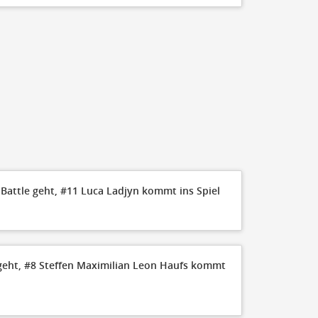
TEAM
Iserlohn Kangar
RheinStars Köln
Battle geht, #11 Luca Ladjyn kommt ins Spiel
eht, #8 Steffen Maximilian Leon Haufs kommt