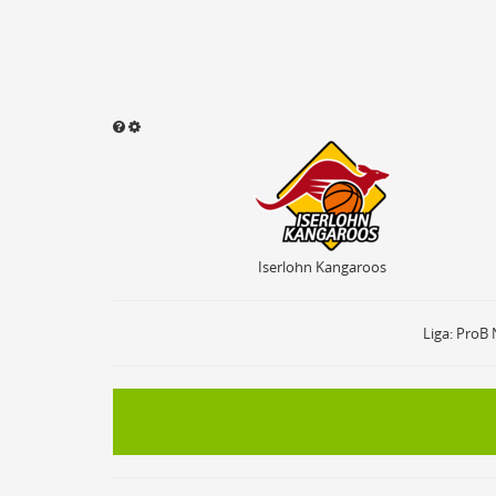
Iserlohn Kangaroos
Sound abspielen
Aktivieren
ON
OF
Ballbesitz
ON
Sprungball
ON
Iserlohn Kangaroos
Freiwurf
ON
2Punkte Wurf
ON
3Punkte Wurf
ON
Liga: ProB 
Foul
ON
Foul Drawn
ON
Coach Foul
ON
Rebound
ON
Team Rebound
ON
Turnover
ON
Team Turnover
ON