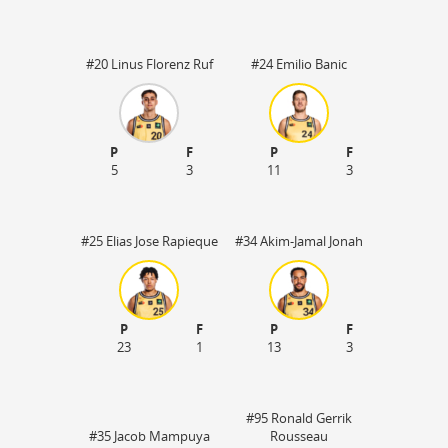
#20 Linus Florenz Ruf
#24 Emilio Banic
P
F
P
F
5
3
11
3
#25 Elias Jose Rapieque
#34 Akim-Jamal Jonah
P
F
P
F
23
1
13
3
#95 Ronald Gerrik
#35 Jacob Mampuya
Rousseau