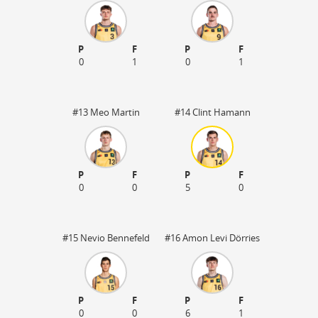
P
F
P
F
0
1
0
1
#13 Meo Martin
#14 Clint Hamann
P
F
P
F
0
0
5
0
#15 Nevio Bennefeld
#16 Amon Levi Dörries
P
F
P
F
0
0
6
1