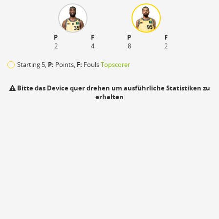
P
F
P
F
2
4
8
2
Starting 5,
P:
Points,
F:
Fouls
Topscorer
Bitte das Device quer drehen um ausführliche Statistiken zu
erhalten