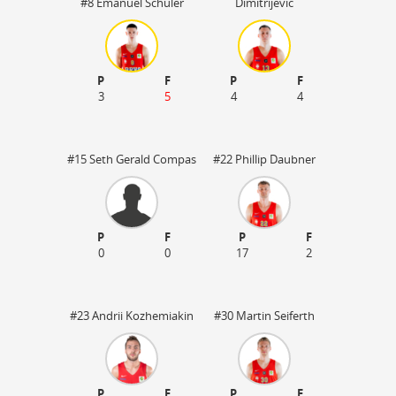
#8 Emanuel Schüler
Dimitrijevic
P
F
P
F
3
5
4
4
#15 Seth Gerald Compas
#22 Phillip Daubner
P
F
P
F
0
0
17
2
50
#23 Andrii Kozhemiakin
#30 Martin Seiferth
P
F
P
F