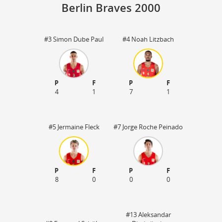
Berlin Braves 2000
#3 Simon Dube Paul
#4 Noah Litzbach
St
P
F
P
F
4
1
7
1
#5 Jermaine Fleck
#7 Jorge Roche Peinado
P
F
P
F
8
0
0
0
#13 Aleksandar