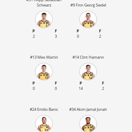
Schwarz
#9 Finn Georg Siedel
P
F
P
F
2
3
0
2
#13 Meo Martin
#14 Clint Hamann
P
F
P
F
0
0
14
2
#24 Emilio Banic
#34 Akim-Jamal Jonah