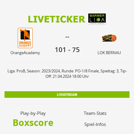
101
75
--
OrangeAcademy
LOK BERNAU
--
101
-
75
OrangeAcademy
LOK BERNAU
Liga: ProB, Season: 2023/2024, Runde: PO-1/8 Finale, Spieltag: 3, Tip-
Off: 21.04.2024 18:00 Uhr
Play-by-Play
Team-Stats
Boxscore
Spiel-Infos