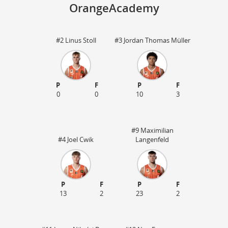
OrangeAcademy
#2 Linus Stoll
#3 Jordan Thomas Müller
St
P
F
P
F
0
0
10
3
#9 Maximilian
#4 Joel Cwik
Langenfeld
P
F
P
F
13
2
23
2