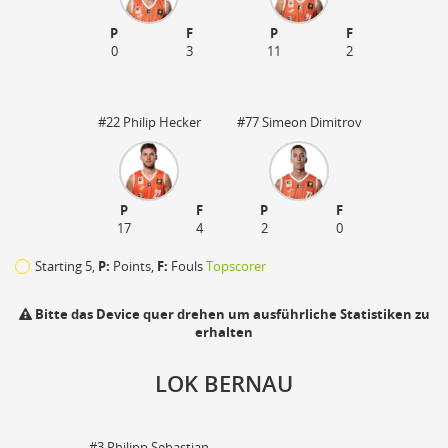
P
F
P
F
0
3
11
2
#22 Philip Hecker
#77 Simeon Dimitrov
P
F
P
F
17
4
2
0
Starting 5,
P:
Points,
F:
Fouls
Topscorer
Bitte das Device quer drehen um ausführliche Statistiken zu
erhalten
110
LOK BERNAU
zu
#3 Philipp Sebastian