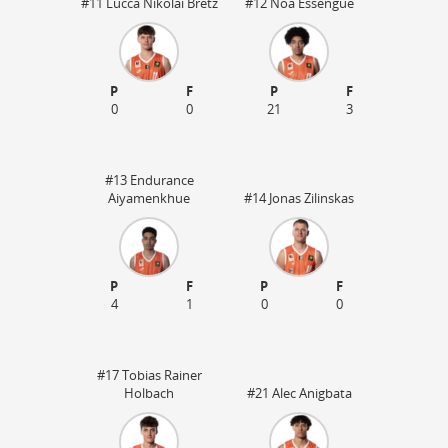
#11 Lucca Nikolai Bretz
#12 Noa Essengue
P
F
P
F
0
0
21
3
#13 Endurance
Aiyamenkhue
#14 Jonas Zilinskas
P
F
P
F
4
1
0
0
60
#17 Tobias Rainer
Holbach
#21 Alec Anigbata