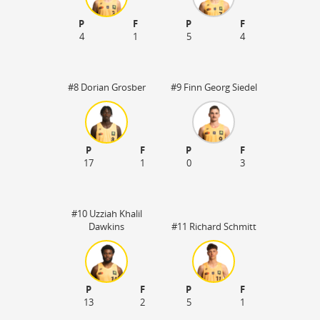
P
F
P
F
4
1
5
4
#8 Dorian Grosber
#9 Finn Georg Siedel
P
F
P
F
17
1
0
3
#10 Uzziah Khalil
Dawkins
#11 Richard Schmitt
P
F
P
F
13
2
5
1