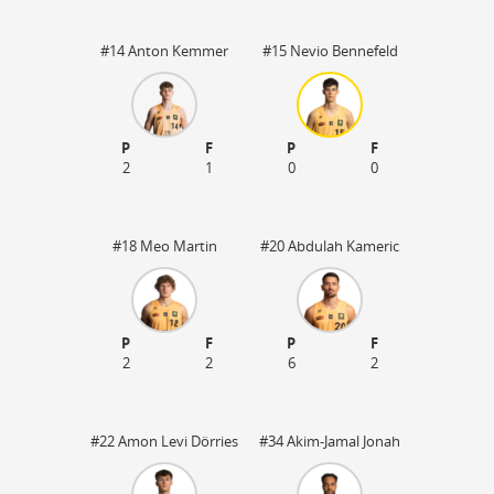
#14 Anton Kemmer
#15 Nevio Bennefeld
P
F
P
F
2
1
0
0
#18 Meo Martin
#20 Abdulah Kameric
P
F
P
F
2
2
6
2
#22 Amon Levi Dörries
#34 Akim-Jamal Jonah