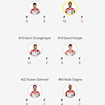
P
F
P
F
0
0
19
5
#16 Kevin Strangmeyer
#19 David Pavljak
P
F
P
F
12
2
0
0
55
#22 Ruben Dahmen
#64 Malik Diagne
P
F
P
F
0
2
4
2