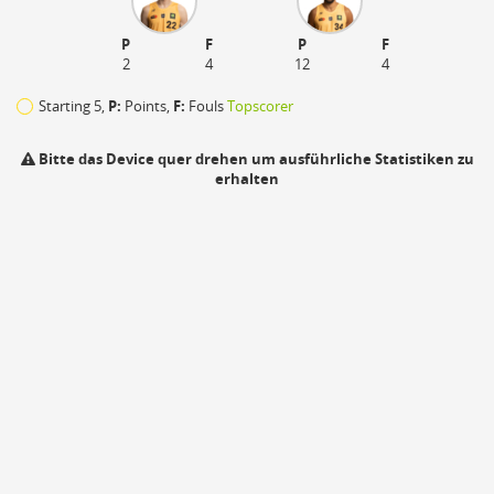
P
F
P
F
2
4
12
4
Starting 5,
P:
Points,
F:
Fouls
Topscorer
Bitte das Device quer drehen um ausführliche Statistiken zu
erhalten