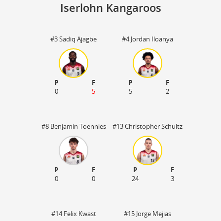
Iserlohn Kangaroos
#3 Sadiq Ajagbe
#4 Jordan Iloanya
St
P
F
P
F
0
5
5
2
#8 Benjamin Toennies
#13 Christopher Schultz
P
F
P
F
0
0
24
3
#14 Felix Kwast
#15 Jorge Mejias