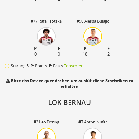
#77 Rafail Totska
#90 Aleksa Bulajic
P
F
P
F
0
0
18
2
Starting 5,
P:
Points,
F:
Fouls
Topscorer
Bitte das Device quer drehen um ausführliche Statistiken zu
erhalten
LOK BERNAU
110
#3 Leo Döring
#7 Anton Nufer
zu