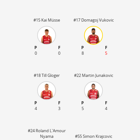
#15 Kai Müsse
#17 Domagoj Vukovic
P
F
P
F
0
0
8
5
#18 Till Gloger
#22 Martin Junakovic
P
F
P
F
4
3
5
4
#24 Roland L'Amour
Nyama
#55 Simon Krajcovic