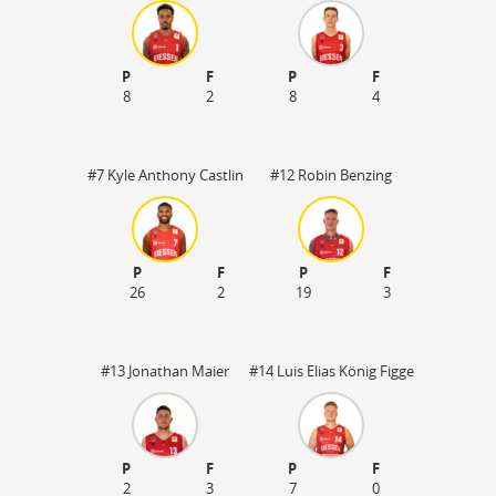
P
F
P
F
8
2
8
4
#7 Kyle Anthony Castlin
#12 Robin Benzing
P
F
P
F
26
2
19
3
#13 Jonathan Maier
#14 Luis Elias König Figge
P
F
P
F
2
3
7
0