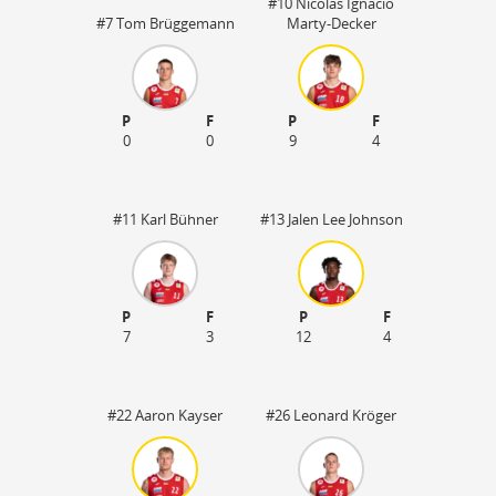
#10 Nicolas Ignacio
#7 Tom Brüggemann
Marty-Decker
P
F
P
F
0
0
9
4
#11 Karl Bühner
#13 Jalen Lee Johnson
P
F
P
F
7
3
12
4
50
#22 Aaron Kayser
#26 Leonard Kröger