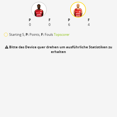
P
F
P
F
0
0
6
4
Starting 5,
P:
Points,
F:
Fouls
Topscorer
Bitte das Device quer drehen um ausführliche Statistiken zu
erhalten