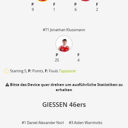
P
F
P
F
9
1
6
2
#71 Jonathan Klussmann
P
F
25
4
Starting 5,
P:
Points,
F:
Fouls
Topscorer
Bitte das Device quer drehen um ausführliche Statistiken zu
erhalten
GIESSEN 46ers
110
zu
#1 Daniel Alexander Norl
#3 Aiden Warnholtz