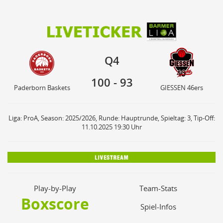
100
93
Q4
Paderborn Baskets
GIESSEN 46ers
Q4
100
-
93
Paderborn Baskets
GIESSEN 46ers
Liga: ProA, Season: 2025/2026, Runde: Hauptrunde, Spieltag: 3, Tip-Off:
11.10.2025 19:30 Uhr
Play-by-Play
Team-Stats
Boxscore
Spiel-Infos