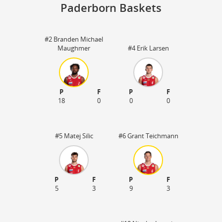
Paderborn Baskets
#2 Branden Michael
Sp
Maughmer
#4 Erik Larsen
33
19
P
F
P
F
18
0
0
0
#5 Matej Silic
#6 Grant Teichmann
P
F
P
F
5
3
9
3