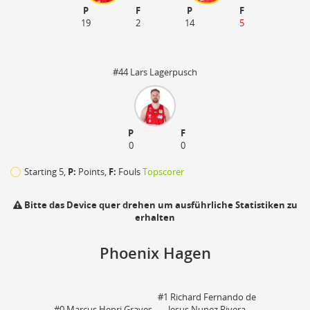
P
F
P
F
19
2
14
5
#44 Lars Lagerpusch
P
F
0
0
Starting 5,
P:
Points,
F:
Fouls
Topscorer
Bitte das Device quer drehen um ausführliche Statistiken zu
erhalten
Phoenix Hagen
110
zu
#1 Richard Fernando de
#0 Marcus Henri Graves
Jesus Nunez Rivera