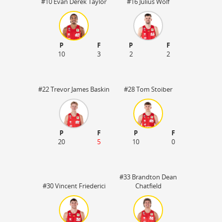
#10 Evan Derek Taylor
#16 Julius Wolf
P
F
P
F
10
3
2
2
#22 Trevor James Baskin
#28 Tom Stoiber
P
F
P
F
20
5
10
0
45
#33 Brandton Dean
#30 Vincent Friederici
Chatfield