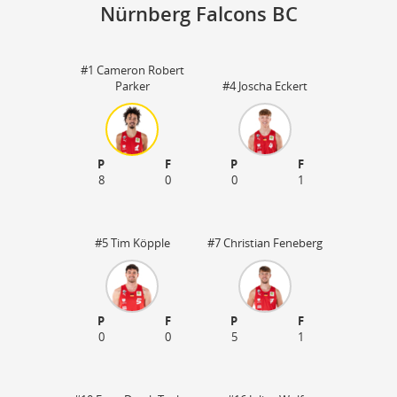
Nürnberg Falcons BC
#1 Cameron Robert
KI
Parker
#4 Joscha Eckert
90
38
P
F
P
F
8
0
0
1
#5 Tim Köpple
#7 Christian Feneberg
P
F
P
F
0
0
5
1