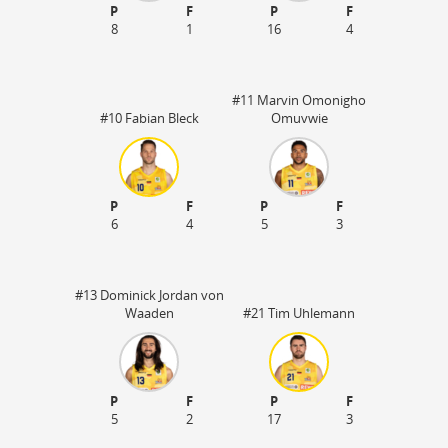
P
F
P
F
8
1
16
4
#11 Marvin Omonigho
#10 Fabian Bleck
Omuvwie
P
F
P
F
6
4
5
3
#13 Dominick Jordan von
Waaden
#21 Tim Uhlemann
P
F
P
F
5
2
17
3