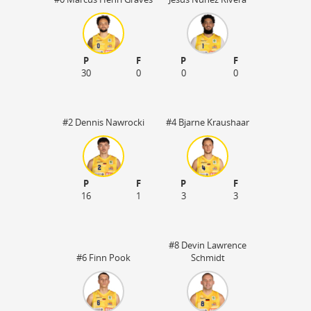
P
F
P
F
30
0
0
0
#2 Dennis Nawrocki
#4 Bjarne Kraushaar
P
F
P
F
16
1
3
3
#8 Devin Lawrence
#6 Finn Pook
Schmidt