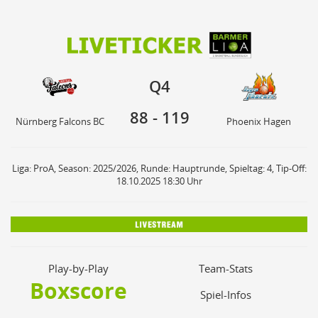
88
119
Q4
Nürnberg Falcons BC
Phoenix Hagen
Q4
88
-
119
Nürnberg Falcons BC
Phoenix Hagen
Liga: ProA, Season: 2025/2026, Runde: Hauptrunde, Spieltag: 4, Tip-Off:
18.10.2025 18:30 Uhr
Play-by-Play
Team-Stats
Boxscore
Spiel-Infos