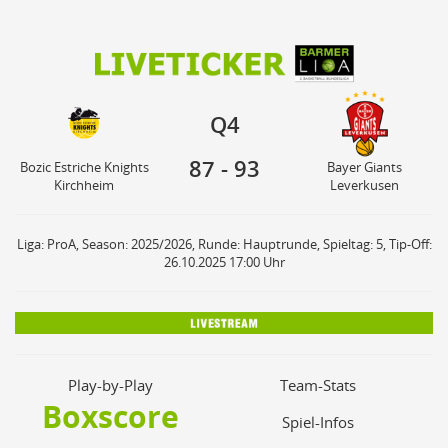
87
93
Bozic Estriche Knights
Bayer Giants
Q4
Kirchheim
Leverkusen
Q4
87
-
93
Bozic Estriche Knights
Bayer Giants
Kirchheim
Leverkusen
Liga: ProA, Season: 2025/2026, Runde: Hauptrunde, Spieltag: 5, Tip-Off:
26.10.2025 17:00 Uhr
Play-by-Play
Team-Stats
Boxscore
Spiel-Infos