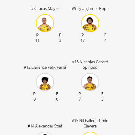
#8 Lucas Mayer
#9 Tylan James Pope
P
F
P
F
11
3
17
4
#13 Nicholas Gerard
#12 Clarence Felix Fansi
Spinoso
P
F
P
F
45
0
0
7
3
#15 Nil Failenschmid
#14 Alexander Stief
Clavera