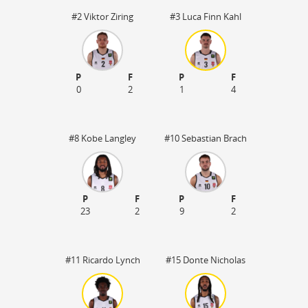
#2 Viktor Ziring
#3 Luca Finn Kahl
P
F
P
F
0
2
1
4
#8 Kobe Langley
#10 Sebastian Brach
P
F
P
F
23
2
9
2
#11 Ricardo Lynch
#15 Donte Nicholas