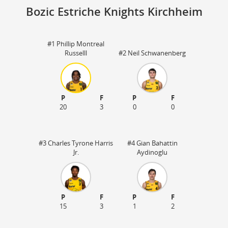
Bozic Estriche Knights Kirchheim
#1 Phillip Montreal
Sp
Russelll
#2 Neil Schwanenberg
73
18
P
F
P
F
20
3
0
0
#3 Charles Tyrone Harris
#4 Gian Bahattin
Jr.
Aydinoglu
P
F
P
F
15
3
1
2