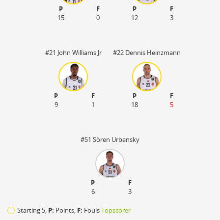
P
F
P
F
15
0
12
3
#21 John Williams Jr
#22 Dennis Heinzmann
P
F
P
F
9
1
18
5
#51 Sören Urbansky
P
F
6
3
Starting 5,
P:
Points,
F:
Fouls
Topscorer