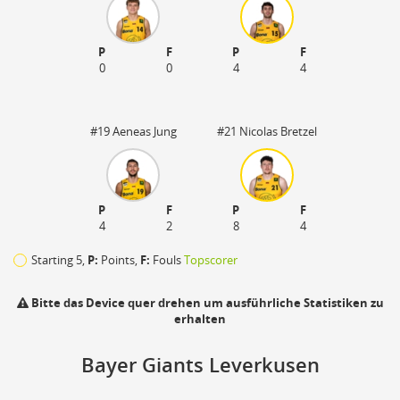
P
F
P
F
0
0
4
4
#19 Aeneas Jung
#21 Nicolas Bretzel
P
F
P
F
4
2
8
4
Starting 5,
P:
Points,
F:
Fouls
Topscorer
Bitte das Device quer drehen um ausführliche Statistiken zu
erhalten
110
Bayer Giants Leverkusen
zu