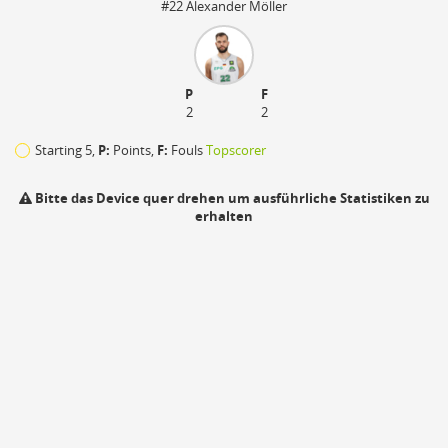
#22 Alexander Möller
P
F
2
2
Starting 5,
P:
Points,
F:
Fouls
Topscorer
Bitte das Device quer drehen um ausführliche Statistiken zu
erhalten