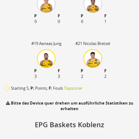
P
F
P
F
0
0
0
1
#19 Aeneas Jung
#21 Nicolas Bretzel
P
F
P
F
3
3
2
2
Starting 5,
P:
Points,
F:
Fouls
Topscorer
Bitte das Device quer drehen um ausführliche Statistiken zu
erhalten
110
EPG Baskets Koblenz
zu