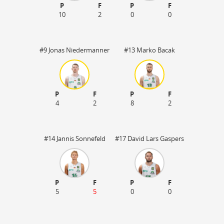
P
F
P
F
10
2
0
0
#9 Jonas Niedermanner
#13 Marko Bacak
P
F
P
F
4
2
8
2
#14 Jannis Sonnefeld
#17 David Lars Gaspers
P
F
P
F
5
5
0
0