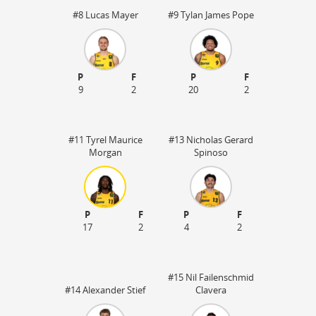
#8 Lucas Mayer
#9 Tylan James Pope
P
F
P
F
9
2
20
2
#11 Tyrel Maurice
#13 Nicholas Gerard
Morgan
Spinoso
P
F
P
F
50
17
2
4
2
#15 Nil Failenschmid
#14 Alexander Stief
Clavera