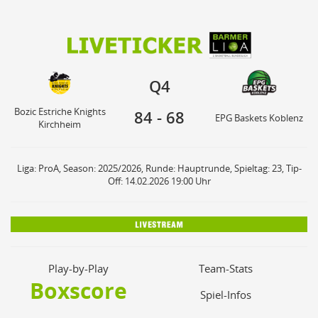
84
68
Bozic Estriche Knights
Q4
EPG Baskets Koblenz
Kirchheim
Q4
Bozic Estriche Knights
84
-
68
EPG Baskets Koblenz
Kirchheim
Liga: ProA, Season: 2025/2026, Runde: Hauptrunde, Spieltag: 23, Tip-
Off: 14.02.2026 19:00 Uhr
Play-by-Play
Team-Stats
Boxscore
Spiel-Infos