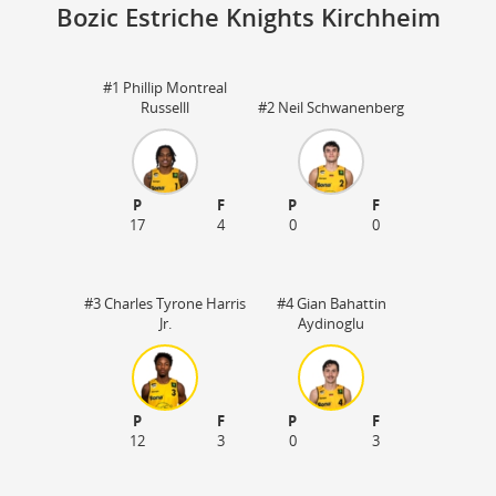
Bozic Estriche Knights Kirchheim
#1 Phillip Montreal
Sp
Russelll
#2 Neil Schwanenberg
73
18
P
F
P
F
17
4
0
0
#3 Charles Tyrone Harris
#4 Gian Bahattin
Jr.
Aydinoglu
P
F
P
F
12
3
0
3