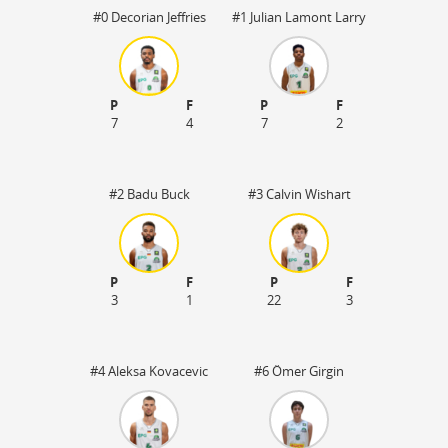
#0 Decorian Jeffries
#1 Julian Lamont Larry
P
F
P
F
7
4
7
2
#2 Badu Buck
#3 Calvin Wishart
P
F
P
F
3
1
22
3
#4 Aleksa Kovacevic
#6 Ömer Girgin