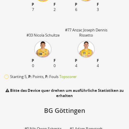
P
F
P
F
7
2
6
3
#77 Anzac Joseph Dennis
#33 Nicola Schultze
Rissetto
P
F
P
F
0
0
4
4
Starting 5,
P:
Points,
F:
Fouls
Topscorer
Bitte das Device quer drehen um ausführliche Statistiken zu
erhalten
110
BG Göttingen
zu
#0 Nils Owen Schmitz
#1 Adam Ramstedt