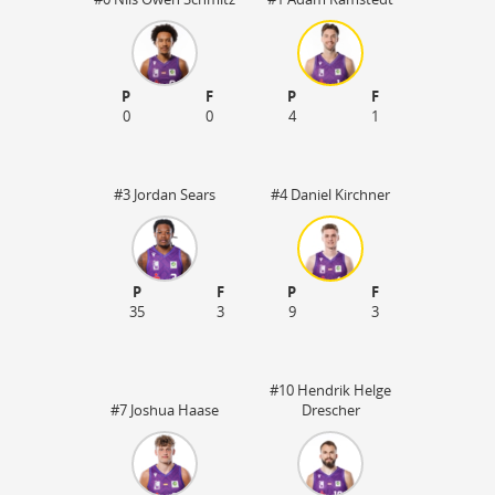
P
F
P
F
0
0
4
1
#3 Jordan Sears
#4 Daniel Kirchner
P
F
P
F
35
3
9
3
#10 Hendrik Helge
#7 Joshua Haase
Drescher