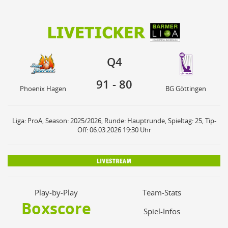
91
80
Q4
Phoenix Hagen
BG Göttingen
Q4
91
-
80
Phoenix Hagen
BG Göttingen
Liga: ProA, Season: 2025/2026, Runde: Hauptrunde, Spieltag: 25, Tip-
Off: 06.03.2026 19:30 Uhr
Play-by-Play
Team-Stats
Boxscore
Spiel-Infos