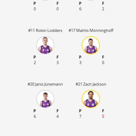
P
F
P
F
0
0
6
2
#11 Robin Lodders
#17 Mathis Mönninghoff
P
F
P
F
2
3
3
0
#20 Janis Jünemann
#21 Zach Jackson
P
F
P
F
6
4
7
5