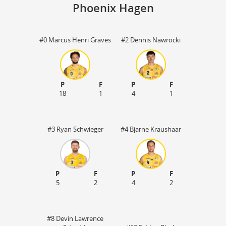
Phoenix Hagen
#0 Marcus Henri Graves
#2 Dennis Nawrocki
Is
58
31
P
F
P
F
18
1
4
1
#3 Ryan Schwieger
#4 Bjarne Kraushaar
P
F
P
F
5
2
4
2
#8 Devin Lawrence