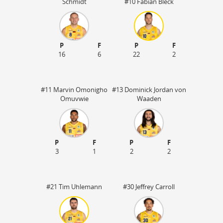
Schmidt
#10 Fabian Bleck
P
F
P
F
16
6
22
2
#11 Marvin Omonigho
#13 Dominick Jordan von
Omuvwie
Waaden
P
F
P
F
3
1
2
2
45
#21 Tim Uhlemann
#30 Jeffrey Carroll