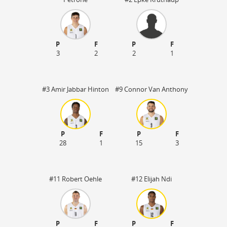
P
F
P
F
3
2
2
1
#3 Amir Jabbar Hinton
#9 Connor Van Anthony
P
F
P
F
28
1
15
3
#11 Robert Oehle
#12 Elijah Ndi
P
F
P
F