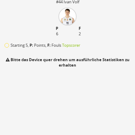
#44 Ivan Volf
P
F
6
2
Starting 5,
P:
Points,
F:
Fouls
Topscorer
Bitte das Device quer drehen um ausführliche Statistiken zu
erhalten