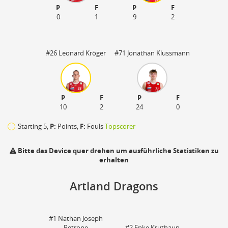
P
F
P
F
0
1
9
2
#26 Leonard Kröger
#71 Jonathan Klussmann
P
F
P
F
10
2
24
0
Starting 5,
P:
Points,
F:
Fouls
Topscorer
Bitte das Device quer drehen um ausführliche Statistiken zu
erhalten
Artland Dragons
110
zu
#1 Nathan Joseph
Petrone
#2 Epke Kruthaup