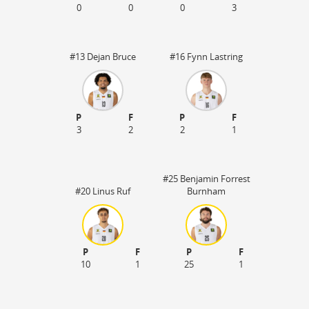
0
0
0
3
#13 Dejan Bruce
#16 Fynn Lastring
P
F
P
F
3
2
2
1
#25 Benjamin Forrest
#20 Linus Ruf
Burnham
P
F
P
F
10
1
25
1