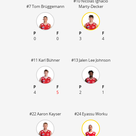
#10 Nicolas Ignacio
#7 Tom Brüggemann
Marty-Decker
P
F
P
F
0
0
3
4
#11 Karl Bühner
#13 Jalen Lee Johnson
P
F
P
F
4
5
2
1
55
#22 Aaron Kayser
#24 Eyassu Worku