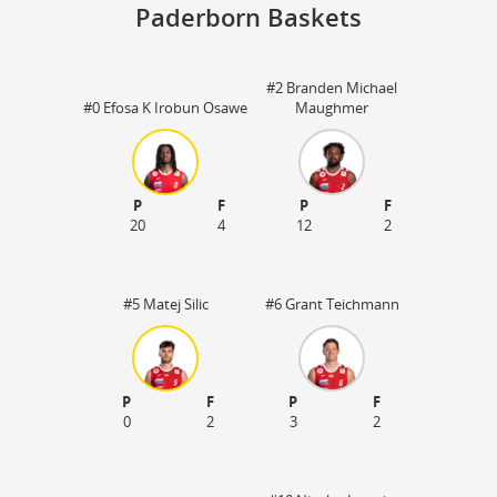
Paderborn Baskets
#2 Branden Michael
Sp
#0 Efosa K Irobun Osawe
Maughmer
33
19
P
F
P
F
20
4
12
2
#5 Matej Silic
#6 Grant Teichmann
P
F
P
F
0
2
3
2