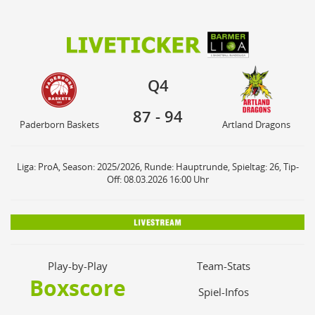
87
94
Q4
Paderborn Baskets
Artland Dragons
Q4
87
-
94
Paderborn Baskets
Artland Dragons
Liga: ProA, Season: 2025/2026, Runde: Hauptrunde, Spieltag: 26, Tip-
Off: 08.03.2026 16:00 Uhr
Play-by-Play
Team-Stats
Boxscore
Spiel-Infos