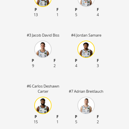
P
F
P
F
13
1
5
4
#3 Jacob David Biss
#4 Jordan Samare
P
F
P
F
9
2
4
3
#6 Carlos Deshawn
Carter
#7 Adrian Breitlauch
P
F
P
F
15
1
5
2