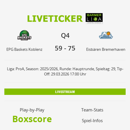
59
75
Q4
EPG Baskets Koblenz
Eisbären Bremerhaven
Q4
59
-
75
EPG Baskets Koblenz
Eisbären Bremerhaven
Liga: ProA, Season: 2025/2026, Runde: Hauptrunde, Spieltag: 29, Tip-
Off: 29.03.2026 17:00 Uhr
Play-by-Play
Team-Stats
Boxscore
Spiel-Infos