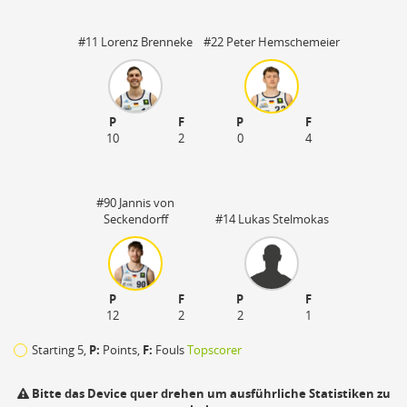
#11 Lorenz Brenneke
#22 Peter Hemschemeier
P
F
P
F
10
2
0
4
#90 Jannis von
Seckendorff
#14 Lukas Stelmokas
P
F
P
F
12
2
2
1
Starting 5,
P:
Points,
F:
Fouls
Topscorer
Bitte das Device quer drehen um ausführliche Statistiken zu