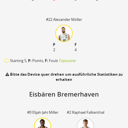
#22 Alexander Möller
P
F
2
4
Starting 5,
P:
Points,
F:
Fouls
Topscorer
Bitte das Device quer drehen um ausführliche Statistiken zu
erhalten
Eisbären Bremerhaven
110
#0 Elijah Jahi Miller
#2 Raphael Falkenthal
zu