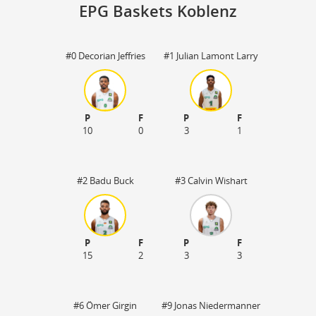
EPG Baskets Koblenz
#0 Decorian Jeffries
#1 Julian Lamont Larry
EP
56
40
P
F
P
F
10
0
3
1
#2 Badu Buck
#3 Calvin Wishart
P
F
P
F
15
2
3
3
#6 Ömer Girgin
#9 Jonas Niedermanner