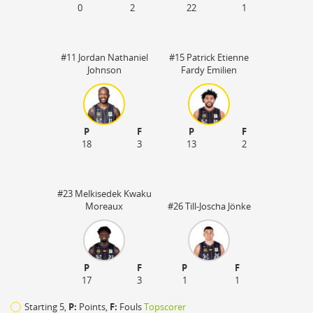
0
2
22
1
#11 Jordan Nathaniel
#15 Patrick Etienne
Johnson
Fardy Emilien
P
F
P
F
18
3
13
2
#23 Melkisedek Kwaku
Moreaux
#26 Till-Joscha Jönke
P
F
P
F
17
3
1
1
Starting 5,
P:
Points,
F:
Fouls
Topscorer