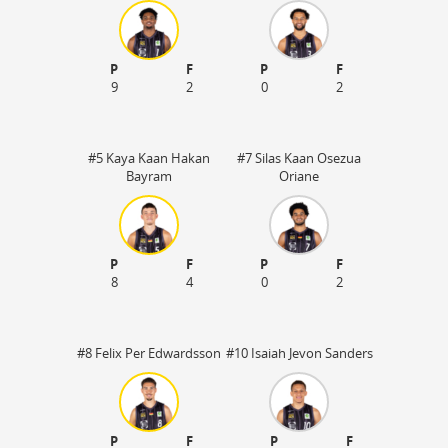
P
F
P
F
9
2
0
2
#5 Kaya Kaan Hakan
#7 Silas Kaan Osezua
Bayram
Oriane
P
F
P
F
8
4
0
2
#8 Felix Per Edwardsson
#10 Isaiah Jevon Sanders
P
F
P
F