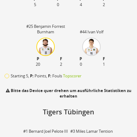
5
0
4
2
#25 Benjamin Forrest
Burnham
#44 Ivan Volf
P
F
P
F
20
2
0
1
Starting 5,
P:
Points,
F:
Fouls
Topscorer
Bitte das Device quer drehen um ausführliche Statistiken zu
erhalten
Tigers Tübingen
110
zu
#1 Bernard Joel Pelote III
#3 Miles Lamar Tention