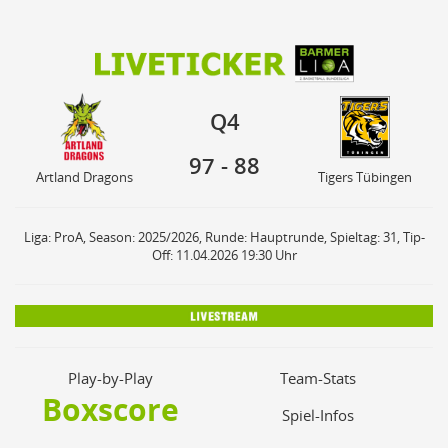
97
88
Q4
Artland Dragons
Tigers Tübingen
Q4
97
-
88
Artland Dragons
Tigers Tübingen
Liga: ProA, Season: 2025/2026, Runde: Hauptrunde, Spieltag: 31, Tip-
Off: 11.04.2026 19:30 Uhr
Play-by-Play
Team-Stats
Boxscore
Spiel-Infos