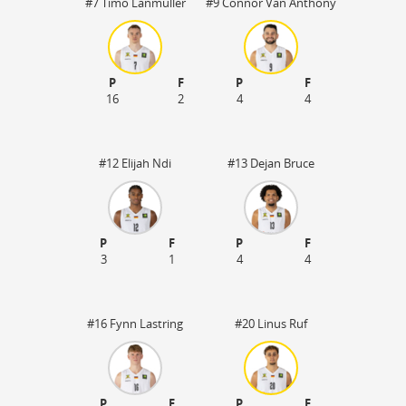
#7 Timo Lanmüller
#9 Connor Van Anthony
P
F
P
F
16
2
4
4
#12 Elijah Ndi
#13 Dejan Bruce
P
F
P
F
3
1
4
4
50
#16 Fynn Lastring
#20 Linus Ruf
P
F
P
F