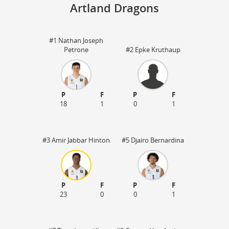
Artland Dragons
#1 Nathan Joseph
Ar
Petrone
#2 Epke Kruthaup
49
30
P
F
P
F
18
1
0
1
#3 Amir Jabbar Hinton
#5 Djairo Bernardina
P
F
P
F
23
0
0
1