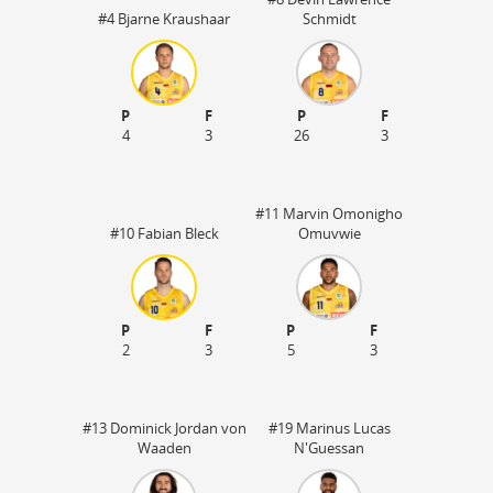
#4 Bjarne Kraushaar
Schmidt
P
F
P
F
4
3
26
3
#11 Marvin Omonigho
#10 Fabian Bleck
Omuvwie
P
F
P
F
2
3
5
3
#13 Dominick Jordan von
#19 Marinus Lucas
Waaden
N'Guessan