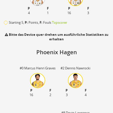
P
F
P
F
4
1
16
3
Starting 5,
P:
Points,
F:
Fouls
Topscorer
Bitte das Device quer drehen um ausführliche Statistiken zu
erhalten
Phoenix Hagen
#0 Marcus Henri Graves
#2 Dennis Nawrocki
P
F
P
F
110
16
2
3
4
zu
#8 Devin Lawrence