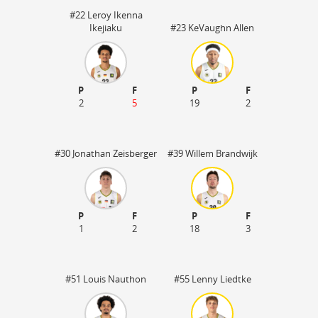
#22 Leroy Ikenna
Ikejiaku
#23 KeVaughn Allen
P
F
P
F
2
5
19
2
#30 Jonathan Zeisberger
#39 Willem Brandwijk
P
F
P
F
50
1
2
18
3
#51 Louis Nauthon
#55 Lenny Liedtke