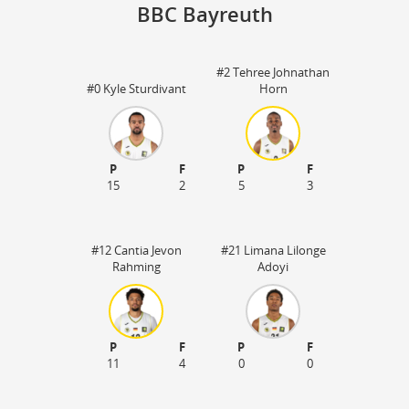
BBC Bayreuth
#2 Tehree Johnathan
Ob
#0 Kyle Sturdivant
Horn
95
30
P
F
P
F
15
2
5
3
#12 Cantia Jevon
#21 Limana Lilonge
Rahming
Adoyi
P
F
P
F
11
4
0
0