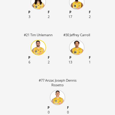
P
F
P
F
3
2
17
2
#21 Tim Uhlemann
#30 Jeffrey Carroll
P
F
P
F
6
2
13
1
#77 Anzac Joseph Dennis
Rissetto
P
F
0
0