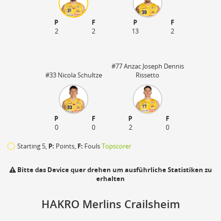
P
F
P
F
2
2
13
2
#77 Anzac Joseph Dennis
#33 Nicola Schultze
Rissetto
P
F
P
F
0
0
2
0
Starting 5,
P:
Points,
F:
Fouls
Topscorer
Bitte das Device quer drehen um ausführliche Statistiken zu
erhalten
110
HAKRO Merlins Crailsheim
zu