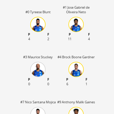
#1 Jose Gabriel de
#0 Tyreese Blunt
Oliveira Neto
P
F
P
F
4
2
11
4
#3 Maurice Stuckey
#4 Brock Boone Gardner
P
F
P
F
0
0
6
1
#7 Nico Santana Mojica
#9 Anthony Malik Gaines