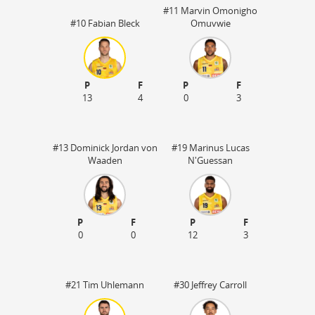
#11 Marvin Omonigho
#10 Fabian Bleck
Omuvwie
P
F
P
F
13
4
0
3
#13 Dominick Jordan von
#19 Marinus Lucas
Waaden
N'Guessan
P
F
P
F
45
0
0
12
3
#21 Tim Uhlemann
#30 Jeffrey Carroll