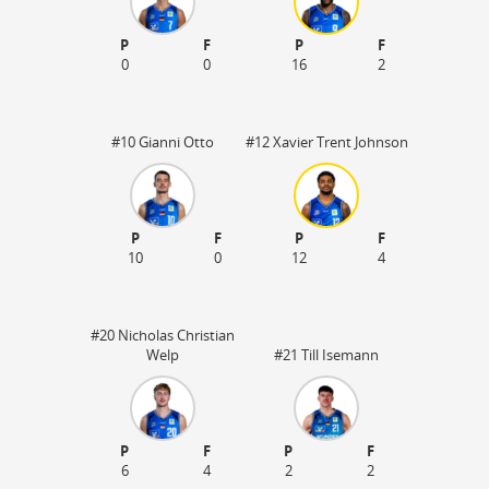
P
F
P
F
0
0
16
2
#10 Gianni Otto
#12 Xavier Trent Johnson
P
F
P
F
10
0
12
4
#20 Nicholas Christian
Welp
#21 Till Isemann
P
F
P
F
6
4
2
2