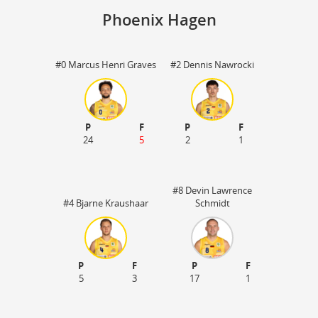
Phoenix Hagen
#0 Marcus Henri Graves
#2 Dennis Nawrocki
Is
58
31
P
F
P
F
24
5
2
1
#8 Devin Lawrence
#4 Bjarne Kraushaar
Schmidt
P
F
P
F
5
3
17
1