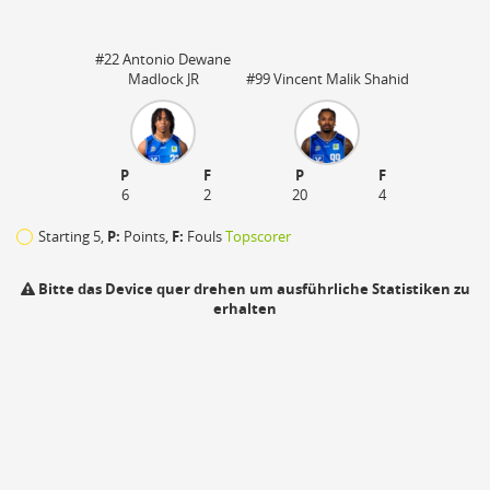
#22 Antonio Dewane
Madlock JR
#99 Vincent Malik Shahid
P
F
P
F
6
2
20
4
Starting 5,
P:
Points,
F:
Fouls
Topscorer
Bitte das Device quer drehen um ausführliche Statistiken zu
erhalten