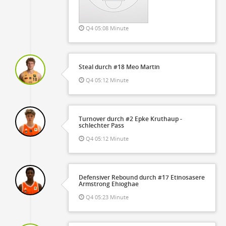
Q4 05:08 Minute
Steal durch #18 Meo Martin
Q4 05:12 Minute
Turnover durch #2 Epke Kruthaup -
schlechter Pass
Q4 05:12 Minute
Defensiver Rebound durch #17 Etinosasere
Armstrong Ehioghae
Q4 05:23 Minute