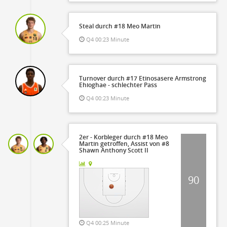
ke
Steal durch #18 Meo Martin
Q4 00:23 Minute
Turnover durch #17 Etinosasere Armstrong
Ehioghae - schlechter Pass
Q4 00:23 Minute
2er - Korbleger durch #18 Meo
Martin getroffen, Assist von #8
Shawn Anthony Scott II
90
Q4 00:25 Minute