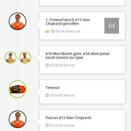
1. Freiwurf durch #13 Alan
Chojnacki getroffen
64
Q4 04:09 Minute
#18 Meo Martin geht, #34 Akim-Jamal
Jonah kommt ins Spiel
Q4 04:09 Minute
Timeout
Q4 04:09 Minute
Foul an #13 Alan Chojnacki
Q4 04:09 Minute