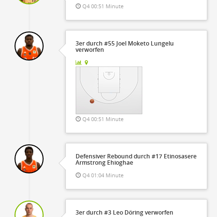
Q4 00:51 Minute
3er durch #55 Joel Moketo Lungelu
verworfen
Q4 00:51 Minute
Defensiver Rebound durch #17 Etinosasere
Armstrong Ehioghae
Q4 01:04 Minute
3er durch #3 Leo Döring verworfen