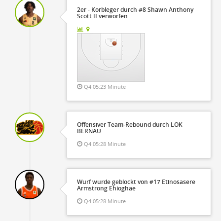
2er - Korbleger durch #8 Shawn Anthony
Scott II verworfen
Q4 05:23 Minute
Offensiver Team-Rebound durch LOK
BERNAU
Q4 05:28 Minute
Wurf wurde geblockt von #17 Etinosasere
Armstrong Ehioghae
Q4 05:28 Minute