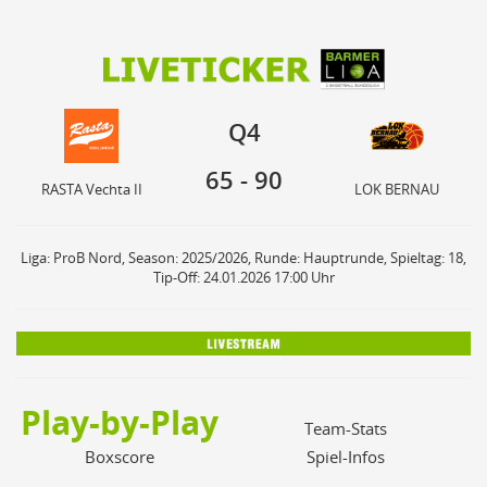
65
90
Q4
RASTA Vechta II
LOK BERNAU
Q4
65
-
90
RASTA Vechta II
LOK BERNAU
Liga: ProB Nord, Season: 2025/2026, Runde: Hauptrunde, Spieltag: 18,
Tip-Off: 24.01.2026 17:00 Uhr
Play-by-Play
Team-Stats
Boxscore
Spiel-Infos