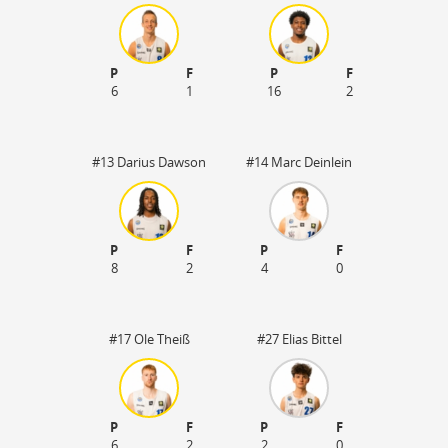
P
F
P
F
6
1
16
2
#13 Darius Dawson
#14 Marc Deinlein
P
F
P
F
8
2
4
0
50
#17 Ole Theiß
#27 Elias Bittel
P
F
P
F
6
2
2
0