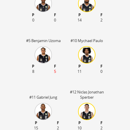
P
F
P
F
0
0
14
2
#5 Benjamin Uzoma
#10 Mychael Paulo
P
F
P
F
8
5
11
0
#12 Niclas Jonathan
#11 Gabriel Jung
Sperber
P
F
P
F
15
2
10
2