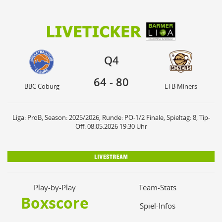
64
80
Q4
BBC Coburg
ETB Miners
Q4
64
-
80
BBC Coburg
ETB Miners
Liga: ProB, Season: 2025/2026, Runde: PO-1/2 Finale, Spieltag: 8, Tip-
Off: 08.05.2026 19:30 Uhr
Play-by-Play
Team-Stats
Boxscore
Spiel-Infos