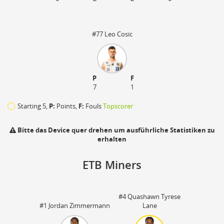
#77 Leo Cosic
P
F
7
1
Starting 5,
P:
Points,
F:
Fouls
Topscorer
Bitte das Device quer drehen um ausführliche Statistiken zu
erhalten
ETB Miners
110
#4 Quashawn Tyrese
#1 Jordan Zimmermann
Lane
zu