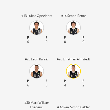
#13 Lukas Ophelders
#14 Simon Rentz
P
F
P
F
0
0
0
0
#25 Leon Kalinic
#26 Jonathan Almstedt
P
F
P
F
6
3
4
2
#30 Marc William
Friederici
#32 Reik Simon Gäbler