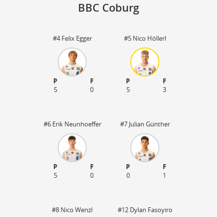
BBC Coburg
#4 Felix Egger
#5 Nico Höllerl
HU
96
34
P
F
P
F
5
0
5
3
#6 Erik Neunhoeffer
#7 Julian Günther
P
F
P
F
5
0
0
1
#8 Nico Wenzl
#12 Dylan Fasoyiro