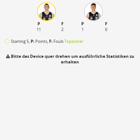
P
F
P
F
11
2
1
0
Starting 5,
P:
Points,
F:
Fouls
Topscorer
Bitte das Device quer drehen um ausführliche Statistiken zu
erhalten