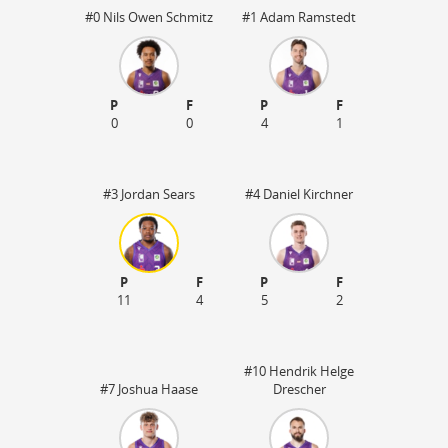
#0 Nils Owen Schmitz
#1 Adam Ramstedt
P
F
P
F
0
0
4
1
#3 Jordan Sears
#4 Daniel Kirchner
P
F
P
F
11
4
5
2
#10 Hendrik Helge
#7 Joshua Haase
Drescher