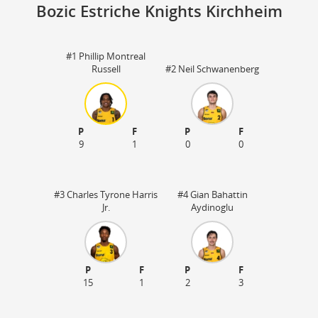
Bozic Estriche Knights Kirchheim
#1 Phillip Montreal
Sp
Russell
#2 Neil Schwanenberg
73
18
P
F
P
F
9
1
0
0
#3 Charles Tyrone Harris
#4 Gian Bahattin
Jr.
Aydinoglu
P
F
P
F
15
1
2
3