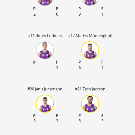
P
F
P
F
2
0
9
1
#11 Robin Lodders
#17 Mathis Mönninghoff
P
F
P
F
2
3
6
1
#20 Janis Jünemann
#21 Zach Jackson
P
F
P
F
3
3
8
3