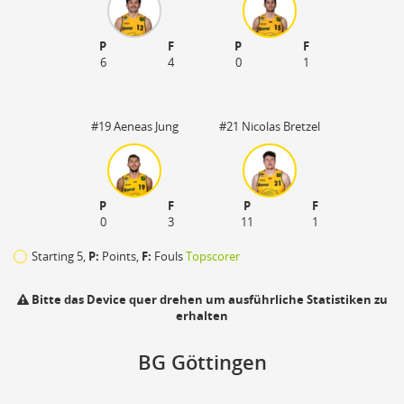
P
F
P
F
6
4
0
1
#19 Aeneas Jung
#21 Nicolas Bretzel
P
F
P
F
0
3
11
1
Starting 5,
P:
Points,
F:
Fouls
Topscorer
Bitte das Device quer drehen um ausführliche Statistiken zu
erhalten
110
BG Göttingen
zu