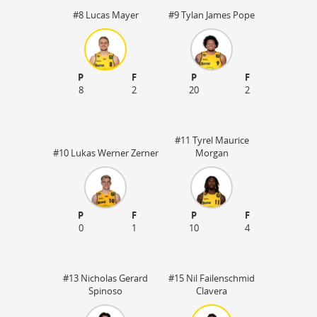
#8 Lucas Mayer
#9 Tylan James Pope
P
F
P
F
8
2
20
2
#11 Tyrel Maurice
#10 Lukas Werner Zerner
Morgan
P
F
P
F
50
0
1
10
4
#13 Nicholas Gerard
#15 Nil Failenschmid
Spinoso
Clavera