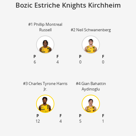
Bozic Estriche Knights Kirchheim
#1 Phillip Montreal
Sp
Russell
#2 Neil Schwanenberg
73
18
P
F
P
F
6
4
0
0
#3 Charles Tyrone Harris
#4 Gian Bahattin
Jr.
Aydinoglu
P
F
P
F
12
4
5
1