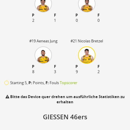
P
F
P
F
2
1
0
0
#19 Aeneas Jung
#21 Nicolas Bretzel
P
F
P
F
8
3
9
2
Starting 5,
P:
Points,
F:
Fouls
Topscorer
Bitte das Device quer drehen um ausführliche Statistiken zu
erhalten
110
GIESSEN 46ers
zu