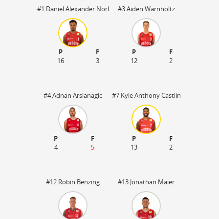
#1 Daniel Alexander Norl
#3 Aiden Warnholtz
P
F
P
F
16
3
12
2
#4 Adnan Arslanagic
#7 Kyle Anthony Castlin
P
F
P
F
4
5
13
2
#12 Robin Benzing
#13 Jonathan Maier