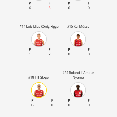
P
F
P
F
6
5
6
0
#14 Luis Elias König Figge
#15 Kai Müsse
P
F
P
F
1
2
0
0
#24 Roland L'Amour
#18 Till Gloger
Nyama
P
F
P
F
12
0
0
0