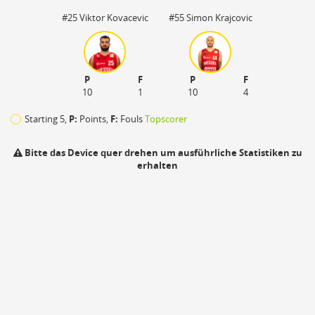
#25 Viktor Kovacevic
#55 Simon Krajcovic
P
F
P
F
10
1
10
4
Starting 5,
P:
Points,
F:
Fouls
Topscorer
Bitte das Device quer drehen um ausführliche Statistiken zu
erhalten