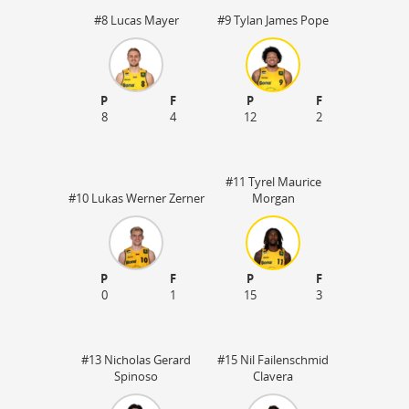
#8 Lucas Mayer
#9 Tylan James Pope
P
F
P
F
8
4
12
2
#11 Tyrel Maurice
#10 Lukas Werner Zerner
Morgan
P
F
P
F
50
0
1
15
3
#13 Nicholas Gerard
#15 Nil Failenschmid
Spinoso
Clavera